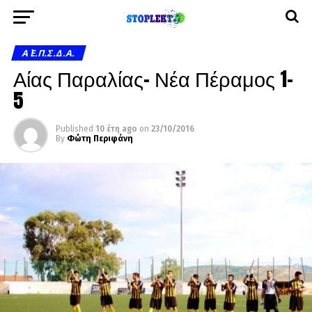
Α΄ Ε.Π.Σ.Δ.Α.
Αίας Παραλίας- Νέα Πέραμος 1-
5
Published
10 έτη ago
on
23/10/2016
By
Φώτη Περιφάνη