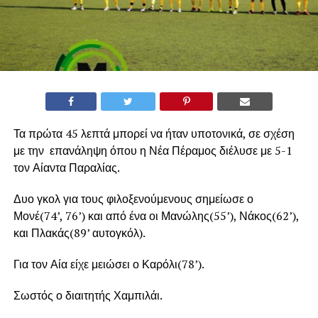
Τα πρώτα 45 λεπτά μπορεί να ήταν υποτονικά, σε σχέση
με την επανάληψη όπου η Νέα Πέραμος διέλυσε με 5-1
τον Αίαντα Παραλίας.
Δυο γκολ για τους φιλοξενούμενους σημείωσε ο
Μονέ(74’, 76’) και από ένα οι Μανώλης(55’), Νάκος(62’),
και Πλακάς(89’ αυτογκόλ).
Για τον Αία είχε μειώσει ο Καρόλι(78’).
Σωστός ο διαιτητής Χαμπιλάι.