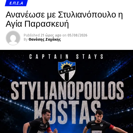
Ε.Π.Σ.Α
Ανανέωσε με Στυλιανόπουλο η
Αγία Παρασκευή
Published
21 ώρες ago
on
05/08/2026
By
Θανάσης Ζαχάκης