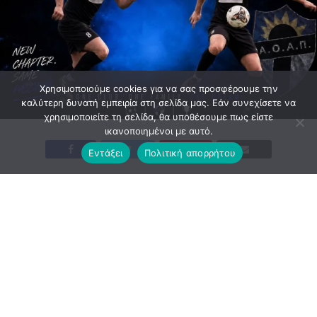
Χρησιμοποιούμε cookies για να σας προσφέρουμε την
καλύτερη δυνατή εμπειρία στη σελίδα μας. Εάν συνεχίσετε να
χρησιμοποιείτε τη σελίδα, θα υποθέσουμε πως είστε
ικανοποιημένοι με αυτό.
Εντάξει
Πολιτική απορρήτου
CAPTAIN STAYS
@kwn.styl
Ο αρχηγός μας δηλώνει παρόν και στο νέο ξεκίνημα της
ομάδα μας και θα φοράει την φανέλα της Σάντας μας για
4η συνεχόμενη χρονιά .
Κωνσταντίνε ευχόμαστε μια χρόνια γεμάτη υγεία και
επιτυχίες .