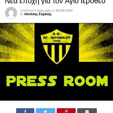
Νέα εποχή για τον Αγιο Ιερόθεο
Published
2 ώρες ago
on
06/08/2026
By
Θανάσης Ζαχάκης