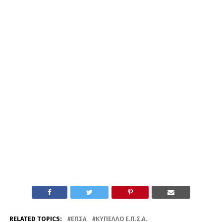
RELATED TOPICS:
ΕΠΣΑ
ΚΎΠΕΛΛΟ Ε.Π.Σ.Α.