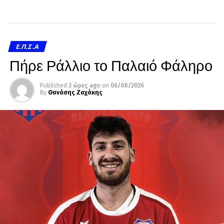
Ε.Π.Σ.Α
Πήρε Ράλλιο το Παλαιό Φάληρο
Published
2 ώρες ago
on
06/08/2026
By
Θανάσης Ζαχάκης