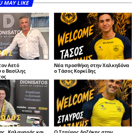
U MAY LIKE
τον Αετό
Νέα προσθήκη στην Χαλκηδόνα
 ο Βασίλης
ο Τάσος Κορκίδης
τος
ς.. Καλαμαράς και
Ο Σταύρος Λαζάκης στην