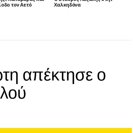
ίοδο τον Αετό
Χαλκηδόνα
ώτη απέκτησε ο
λλού