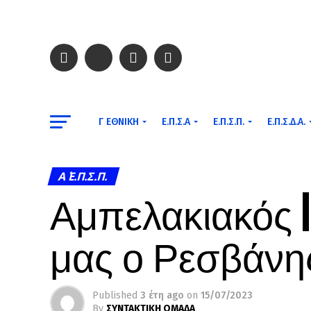
Γ ΕΘΝΙΚΉ
Ε.Π.Σ.Α
Ε.Π.Σ.Π.
Ε.Π.Σ.Δ.Α.
Α΄ Ε.Π.Σ.Π.
Αμπελακιακός | 
μας ο Ρεσβάν
Published
3 έτη ago
on
15/07/2023
By
ΣΥΝΤΑΚΤΙΚΗ ΟΜΑΔΑ