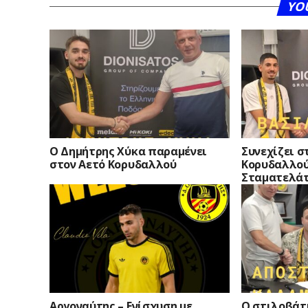
YO
O Δημήτρης Χύκα παραμένει
Συνεχίζει σ
στον Αετό Κορυδαλλού
Κορυδαλλού
Σταματελά
Αργοναύτης – Ενίσχυση με
Ο στιλοβάτη