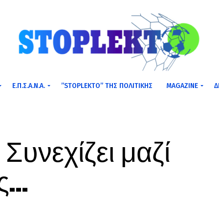
Ε.Π.Σ.Α.Ν.Α.
”STOPLEKTO” ΤΗΣ ΠΟΛΙΤΙΚΗΣ
MAGAZINE
Δ
Συνεχίζει μαζί
ης…