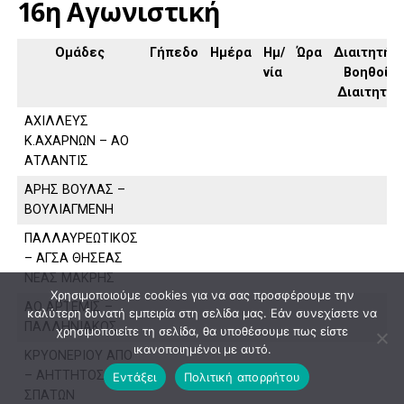
16η Αγωνιστική
Ομάδες
Γήπεδο
Ημέρα
Ημ/
Ώρα
Διαιτητής,
νία
Βοηθοί
Διαιτητή
ΑΧΙΛΛΕΥΣ
Κ.ΑΧΑΡΝΩΝ – ΑΟ
ΑΤΛΑΝΤΙΣ
ΑΡΗΣ ΒΟΥΛΑΣ –
ΒΟΥΛΙΑΓΜΕΝΗ
ΠΑΛΛΑΥΡΕΩΤΙΚΟΣ
– ΑΓΣΑ ΘΗΣΕΑΣ
ΝΕΑΣ ΜΑΚΡΗΣ
Χρησιμοποιούμε cookies για να σας προσφέρουμε την
ΑΟ ΑΡΤΕΜΙΣ –
καλύτερη δυνατή εμπειρία στη σελίδα μας. Εάν συνεχίσετε να
ΠΑΛΛΗΝΙΑΚΟΣ
χρησιμοποιείτε τη σελίδα, θα υποθέσουμε πως είστε
ικανοποιημένοι με αυτό.
ΚΡΥΟΝΕΡΙΟΥ ΑΠΟ
– ΑΗΤΤΗΤΟΣ
Εντάξει
Πολιτική απορρήτου
ΣΠΑΤΩΝ