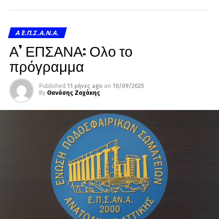
Α΄ Ε.Π.Σ.Α.Ν.Α.
Α’ ΕΠΣΑΝΑ: Ολο το
πρόγραμμα
Published
11 μήνες ago
on
10/09/2025
By
Θανάσης Ζαχάκης