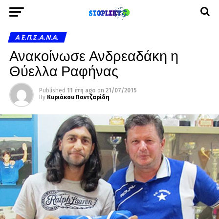
Α΄ Ε.Π.Σ.Α.Ν.Α.
Ανακοίνωσε Ανδρεαδάκη η
Θύελλα Ραφήνας
Published
11 έτη ago
on
21/07/2015
By
Κυριάκου Παντζαρίδη