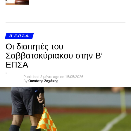
Β΄ Ε.Π.Σ.Α.
Οι διαιτητές του
Σαββατοκύριακου στην Β’
ΕΠΣΑ
Published
3 μήνες ago
on
15/05/2026
By
Θανάσης Ζαχάκης