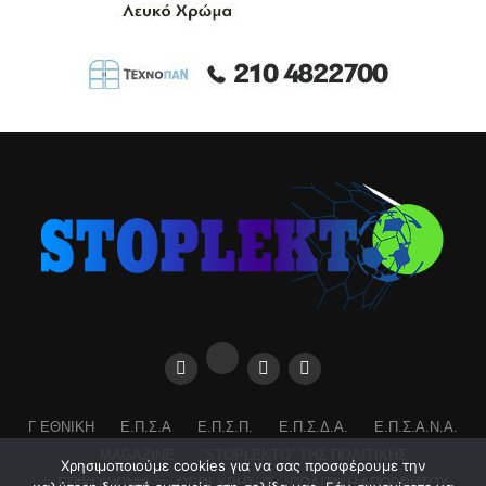
Γ ΕΘΝΙΚΉ
Ε.Π.Σ.Α
Ε.Π.Σ.Π.
Ε.Π.Σ.Δ.Α.
Ε.Π.Σ.Α.Ν.Α.
MAGAZINE
”STOPLEKTO” ΤΗΣ ΠΟΛΙΤΙΚΗΣ
Χρησιμοποιούμε cookies για να σας προσφέρουμε την
ΕΠΙΚΟΙΝΩΝΊΑ
ΌΡΟΙ ΧΡΉΣΗΣ – ΠΟΛΙΤΙΚΉ ΑΠΟΡΡΉΤΟΥ