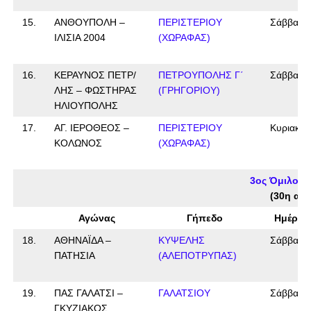
15.
ΑΝΘΟΥΠΟΛΗ –
ΠΕΡΙΣΤΕΡΙΟΥ
Σάββατο
ΙΛΙΣΙΑ 2004
(ΧΩΡΑΦΑΣ)
16.
ΚΕΡΑΥΝΟΣ ΠΕΤΡ/
ΠΕΤΡΟΥΠΟΛΗΣ Γ΄
Σάββατο
ΛΗΣ – ΦΩΣΤΗΡΑΣ
(ΓΡΗΓΟΡΙΟΥ)
ΗΛΙΟΥΠΟΛΗΣ
17.
ΑΓ. ΙΕΡΟΘΕΟΣ –
ΠΕΡΙΣΤΕΡΙΟΥ
Κυριακή
ΚΟΛΩΝΟΣ
(ΧΩΡΑΦΑΣ)
3ος Όμιλος 
(30η αγω
Αγώνας
Γήπεδο
Ημέρα
18.
ΑΘΗΝΑΪΔΑ –
ΚΥΨΕΛΗΣ
Σάββατο
ΠΑΤΗΣΙΑ
(ΑΛΕΠΟΤΡΥΠΑΣ)
19.
ΠΑΣ ΓΑΛΑΤΣΙ –
ΓΑΛΑΤΣΙΟΥ
Σάββατο
ΓΚΥΖΙΑΚΟΣ