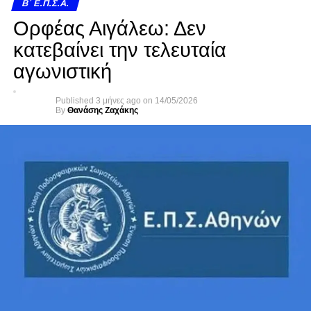
Β΄ Ε.Π.Σ.Α.
Ορφέας Αιγάλεω: Δεν
κατεβαίνει την τελευταία
αγωνιστική
Published
3 μήνες ago
on
14/05/2026
By
Θανάσης Ζαχάκης