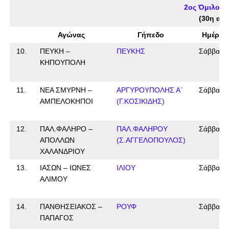
2ος Όμιλος 
(30η αγω
Αγώνας
Γήπεδο
Ημέρα
10.
ΠΕΥΚΗ –
ΠΕΥΚΗΣ
Σάββατο
ΚΗΠΟΥΠΟΛΗ
11.
ΝΕΑ ΣΜΥΡΝΗ –
ΑΡΓΥΡΟΥΠΟΛΗΣ Α΄
Σάββατο
ΑΜΠΕΛΟΚΗΠΟΙ
(Γ.ΚΟΣΙΚΙΔΗΣ)
12.
ΠΑΛ.ΦΑΛΗΡΟ –
ΠΑΛ.ΦΑΛΗΡΟΥ
Σάββατο
ΑΠΟΛΛΩΝ
(Σ.ΑΓΓΕΛΟΠΟΥΛΟΣ)
ΧΑΛΑΝΔΡΙΟΥ
13.
ΙΑΣΩΝ – ΙΩΝΕΣ
ΙΛΙΟΥ
Σάββατο
ΑΛΙΜΟΥ
14.
ΠΑΝΘΗΣΕΙΑΚΟΣ –
ΡΟΥΦ
Σάββατο
ΠΑΠΑΓΟΣ