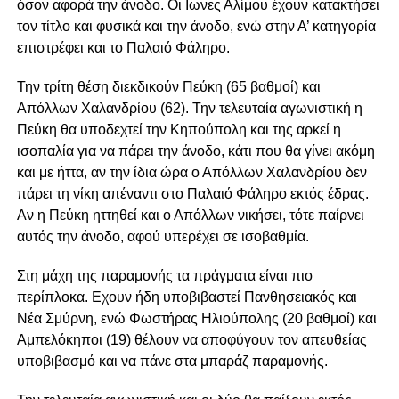
όσον αφορά την άνοδο. Οι Ιωνες Αλίμου έχουν κατακτήσει
τον τίτλο και φυσικά και την άνοδο, ενώ στην Α’ κατηγορία
επιστρέφει και το Παλαιό Φάληρο.
Την τρίτη θέση διεκδικούν Πεύκη (65 βαθμοί) και
Απόλλων Χαλανδρίου (62). Την τελευταία αγωνιστική η
Πεύκη θα υποδεχτεί την Κηπούπολη και της αρκεί η
ισοπαλία για να πάρει την άνοδο, κάτι που θα γίνει ακόμη
και με ήττα, αν την ίδια ώρα ο Απόλλων Χαλανδρίου δεν
πάρει τη νίκη απέναντι στο Παλαιό Φάληρο εκτός έδρας.
Αν η Πεύκη ηττηθεί και ο Απόλλων νικήσει, τότε παίρνει
αυτός την άνοδο, αφού υπερέχει σε ισοβαθμία.
Στη μάχη της παραμονής τα πράγματα είναι πιο
περίπλοκα. Εχουν ήδη υποβιβαστεί Πανθησειακός και
Νέα Σμύρνη, ενώ Φωστήρας Ηλιούπολης (20 βαθμοί) και
Αμπελόκηποι (19) θέλουν να αποφύγουν τον απευθείας
υποβιβασμό και να πάνε στα μπαράζ παραμονής.