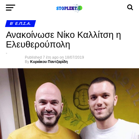
Β΄ Ε.Π.Σ.Α.
Ανακοίνωσε Νίκο Καλλίτση η
Ελευθερούπολη
Published
7 έτη ago
on
18/07/2019
By
Κυριάκου Παντζαρίδη