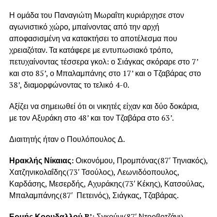
Η ομάδα του Παναγιώτη Μωραΐτη κυριάρχησε στον
αγωνιστικό χώρο, μπαίνοντας από την αρχή
αποφασισμένη να κατακτήσει το αποτέλεσμα που
χρειαζόταν. Τα κατάφερε με εντυπωσιακό τρόπο,
πετυχαίνοντας τέσσερα γκολ: ο Σιάγκας σκόραρε στο 7’
και στο 85’, ο Μπαλαμπάνης στο 17’ και ο Τζαβάρας στο
38’, διαμορφώνοντας το τελικό 4-0.
Αξίζει να σημειωθεί ότι οι νικητές είχαν και δύο δοκάρια,
με τον Αξυράκη στο 48’ και τον Τζαβάρα στο 63’.
Διαιτητής ήταν ο Πουλόπουλος Δ.
Ηρακλής Νίκαιας:
Οικονόμου, Προμπόνας(87′ Τηνιακός),
Χατζηνικολαΐδης(73′ Τσούλος), Λεωνιδόοπουλος,
Καρδάσης, Μεσερδής, Αχυράκης(73′ Κέκης), Κατσούλας,
Μπαλαμπάνης(87′ Πετεινός), Σιάγκας, Τζαβάρας.
Ερμής Κορυδαλλού B’
: Σγκούνι(87′ Ντορβοτζάνι),