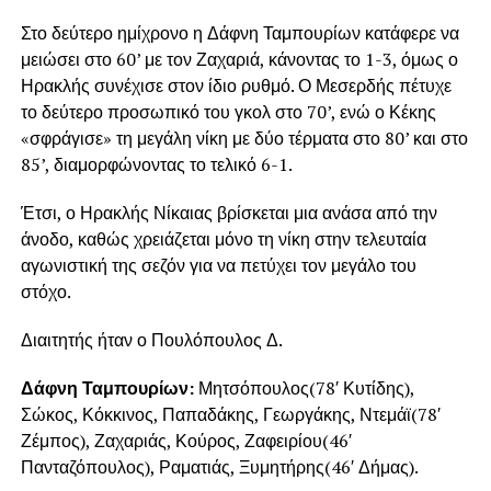
Στο δεύτερο ημίχρονο η Δάφνη Ταμπουρίων κατάφερε να
μειώσει στο 60’ με τον Ζαχαριά, κάνοντας το 1-3, όμως ο
Ηρακλής συνέχισε στον ίδιο ρυθμό. Ο Μεσερδής πέτυχε
το δεύτερο προσωπικό του γκολ στο 70’, ενώ ο Κέκης
«σφράγισε» τη μεγάλη νίκη με δύο τέρματα στο 80’ και στο
85’, διαμορφώνοντας το τελικό 6-1.
Έτσι, ο Ηρακλής Νίκαιας βρίσκεται μια ανάσα από την
άνοδο, καθώς χρειάζεται μόνο τη νίκη στην τελευταία
αγωνιστική της σεζόν για να πετύχει τον μεγάλο του
στόχο.
Διαιτητής ήταν ο Πουλόπουλος Δ.
Δάφνη Ταμπουρίων:
Μητσόπουλος(78′ Κυτίδης),
Σώκος, Κόκκινος, Παπαδάκης, Γεωργάκης, Ντεμάϊ(78′
Ζέμπος), Ζαχαριάς, Κούρος, Ζαφειρίου(46′
Πανταζόπουλος), Ραματιάς, Ξυμητήρης(46′ Δήμας).