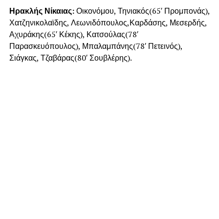
Ηρακλής Νίκαιας:
Οικονόμου, Τηνιακός(65′ Προμπονάς),
Χατζηνικολαϊδης, Λεωνιδόπουλος,Καρδάσης, Μεσερδής,
Αχυράκης(65′ Κέκης), Κατσούλας(78′
Παρασκευόπουλος), Μπαλαμπάνης(78′ Πετεινός),
Σιάγκας, Τζαβάρας(80′ Σουβλέρης).