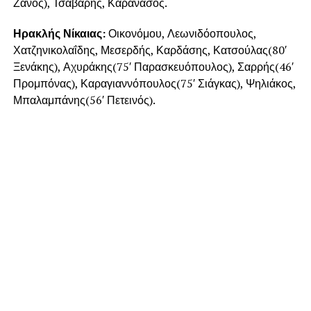
Ζανός), Τσάβαρης, Καρανάσος.
Ηρακλής Νίκαιας:
Οικονόμου, Λεωνιδόοπουλος,
Χατζηνικολαΐδης, Μεσερδής, Καρδάσης, Κατσούλας(80′
Ξενάκης), Αχυράκης(75′ Παρασκευόπουλος), Σαρρής(46′
Προμπόνας), Καραγιαννόπουλος(75′ Σιάγκας), Ψηλιάκος,
Μπαλαμπάνης(56′ Πετεινός).