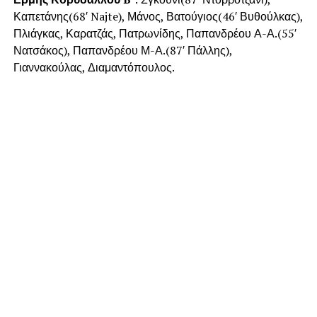
Καπετάνης(68′ Najte), Μάνος, Βατούγιος(46′ Βυθούλκας),
Πλιάγκας, Καρατζάς, Πατρωνίδης, Παπανδρέου Α-Α.(55′
Νατσάκος), Παπανδρέου Μ-Α.(87′ Πάλλης),
Γιαννακούλας, Διαμαντόπουλος.