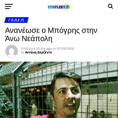
Γ΄ Ε.Π.Σ.Π.
Ανανέωσε ο Μπόγρης στην
Άνω Νεάπολη
Published
10 έτη ago
on
07/10/2016
By
Αντώνη Δαρζέντα