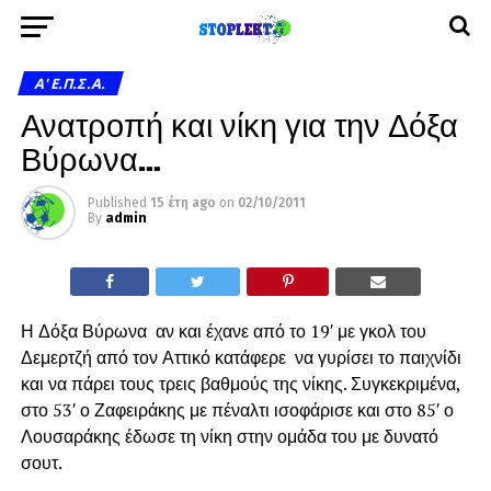
A' Ε.Π.Σ.Α.
Ανατροπή και νίκη για την Δόξα
Βύρωνα…
Published
15 έτη ago
on
02/10/2011
By
admin
Η Δόξα Βύρωνα αν και έχανε από το 19′ με γκολ του
Δεμερτζή από τον Αττικό κατάφερε να γυρίσει το παιχνίδι
και να πάρει τους τρεις βαθμούς της νίκης. Συγκεκριμένα,
στο 53′ ο Ζαφειράκης με πέναλτι ισοφάρισε και στο 85′ ο
Λουσαράκης έδωσε τη νίκη στην ομάδα του με δυνατό
σουτ.