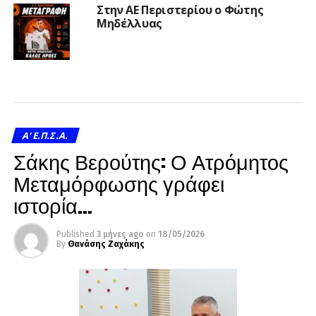
Στην ΑΕ Περιστερίου ο Φώτης
Μηδέλλυας
A' Ε.Π.Σ.Α.
Σάκης Βερούτης: Ο Ατρόμητος
Μεταμόρφωσης γράφει
ιστορία…
Published
3 μήνες ago
on
18/05/2026
By
Θανάσης Ζαχάκης