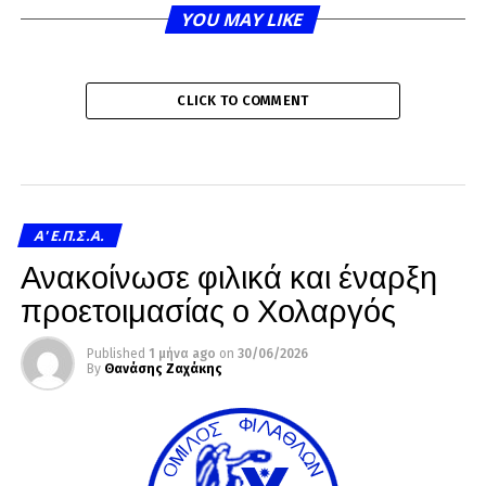
YOU MAY LIKE
CLICK TO COMMENT
A' Ε.Π.Σ.Α.
Ανακοίνωσε φιλικά και έναρξη
προετοιμασίας ο Χολαργός
Published
1 μήνα ago
on
30/06/2026
By
Θανάσης Ζαχάκης