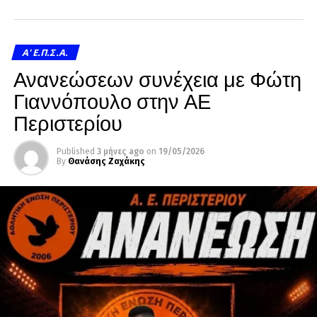
A' Ε.Π.Σ.Α.
Ανανεώσεων συνέχεια με Φώτη
Γιαννόπουλο στην ΑΕ
Περιστερίου
Published
3 μήνες ago
on
19/05/2026
By
Θανάσης Ζαχάκης