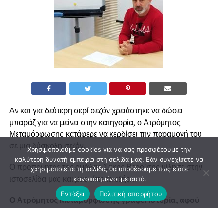
Αν και για δεύτερη σερί σεζόν χρειάστηκε να δώσει
μπαράζ για να μείνει στην κατηγορία, ο Ατρόμητος
Μεταμόρφωσης κατάφερε να κερδίσει την παραμονή του
σε μια δύσκολη σεζόν.
Χρησιμοποιούμε cookies για να σας προσφέρουμε την
καλύτερη δυνατή εμπειρία στη σελίδα μας. Εάν συνεχίσετε να
Ο προπονητής της ομάδας Σάκης Βερούτης μίλησε στην
χρησιμοποιείτε τη σελίδα, θα υποθέσουμε πως είστε
ιστοσελίδα μας και μας είπε τα εξής…
ικανοποιημένοι με αυτό.
Εντάξει
Πολιτική απορρήτου
Ο Ατρόμητος Μεταμόρφωσης γράφει ιστορία, αφού
θα αγωνιστεί στην Α’ κατηγορία για 5η σεζόν. Το