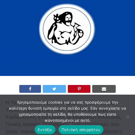
Η Υγειονομική Επιτροπή ενημερώνει ότι οι Κάρτες
Χρησιμοποιούμε cookies για να σας προσφέρουμε την
καλύτερη δυνατή εμπειρία στη σελίδα μας. Εάν συνεχίσετε να
Υγείας σφραγίζονται ΥΠΟΧΡΕΩΤΙΚΆ από Ιατρούς
χρησιμοποιείτε τη σελίδα, θα υποθέσουμε πως είστε
Καρδιολόγους ή και Ιατρούς με ειδικότητα Παθολογίας,
ικανοποιημένοι με αυτό.
Γενικής Ιατρικής, Παιδιατρικής, Πνευμονολογίας( που
Εντάξει
Πολιτική απορρήτου
έχουν παρακολουθήσει σεμινάρια Ε.Κ.Α.Ε.– μάλιστα η