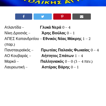
Ατλαντίδα –
Γλυκά Νερά
0 – 4
Νίκη Δροσιάς –
Άρης Βούλας
0 – 1
ΑΠΕΣ Καπανδριτίου –
Εθνικός Νέας Μάκρης
1 – 2
(παρ.)
Πανσταυραϊκός –
Πρωτέας Παλαιάς Φωκαίας
0 – 4
ΑΟ Κουβαράς –
Αήττητος Σπάτων
1 – 4
Μαρκό –
Παλληνιακός
0 – 0 (3 – 4 πεν.)
Λαυρεωτική –
Αστέρας Βάρης
0 – 1