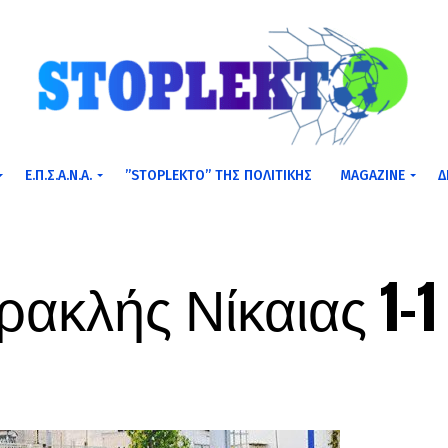
Ε.Π.Σ.Α.Ν.Α.
”STOPLEKTO” ΤΗΣ ΠΟΛΙΤΙΚΗΣ
MAGAZINE
Δ
ακλής Νίκαιας 1-1