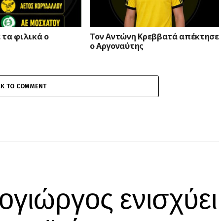
 τα φιλικά ο
Τον Αντώνη Κρεββατά απέκτησε
ο Αργοναύτης
CK TO COMMENT
ογιώργος ενισχύει