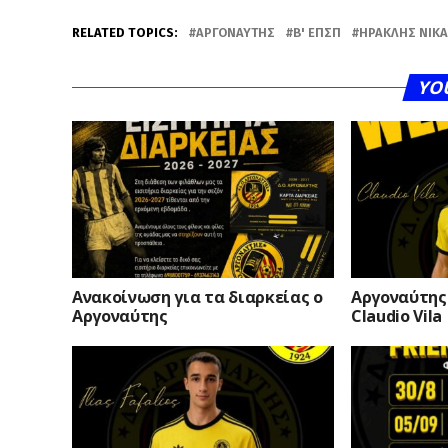
RELATED TOPICS:
ΑΡΓΟΝΑΎΤΗΣ
Β' ΕΠΣΠ
ΗΡΑΚΛΉΣ ΝΊΚΑ
YO
Ανακοίνωση για τα διαρκείας ο
Αργοναύτης 
Αργοναύτης
Claudio Vila