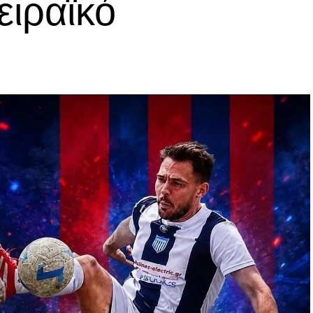
ειραϊκό