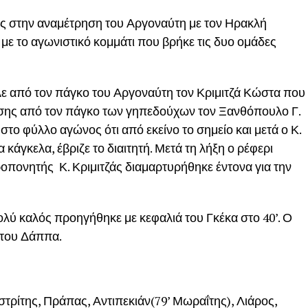
ης στην αναμέτρηση του Αργοναύτη με τον Ηρακλή
 με το αγωνιστικό κομμάτι που βρήκε τις δυο ομάδες
λε από τον πάγκο του Αργοναύτη τον Κριμιτζά Κώστα που
πίσης από τον πάγκο των γηπεδούχων τον Ξανθόπουλο Γ.
στο φύλλο αγώνος ότι από εκείνο το σημείο και μετά ο Κ.
κάγκελα, έβριζε το διαιτητή. Μετά τη λήξη ο ρέφερι
οπονητής Κ. Κριμιτζάς διαμαρτυρήθηκε έντονα για την
ύ καλός προηγήθηκε με κεφαλιά του Γκέκα στο 40’. Ο
 του Δάππα.
τρίτης, Πράπας, Αντιπεκιάν(79’ Μωραΐτης), Λιάρος,