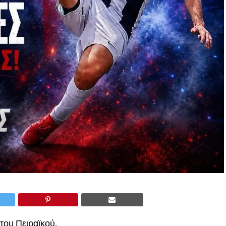
του Πειραϊκού.