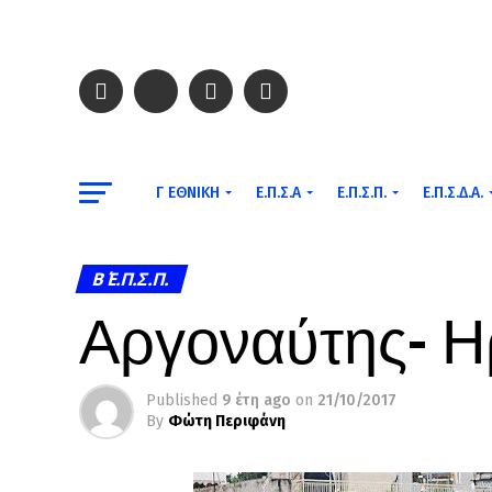
Γ ΕΘΝΙΚΉ
Ε.Π.Σ.Α
Ε.Π.Σ.Π.
Ε.Π.Σ.Δ.Α.
Β΄ Ε.Π.Σ.Π.
Αργοναύτης- Ηρ
Published
9 έτη ago
on
21/10/2017
By
Φώτη Περιφάνη