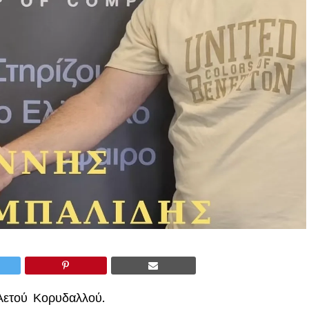
Αετού Κορυδαλλού.