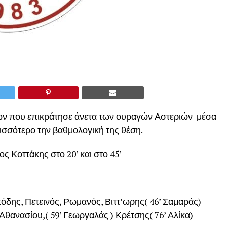
ίων που επικράτησε άνετα των ουραγών Αστεριών μέσα
ισσότερο την βαθμολογική της θέση.
ς Κοττάκης στο 20’ και στο 45’
δης, Πετεινός, Ρωμανός, Βιττ’ωρης( 46’ Σαμαράς)
θανασίου,( 59’ Γεωργαλάς ) Κρέτσης( 76’ Αλίκα)