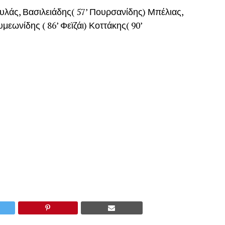
λάς, Βασιλειάδης( 57’ Πουρσανίδης) Μπέλιας,
ωνίδης ( 86’ Φεϊζάι) Κοττάκης( 90’