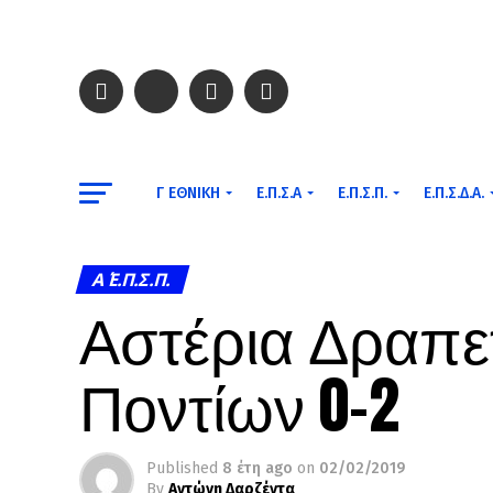
Γ ΕΘΝΙΚΉ
Ε.Π.Σ.Α
Ε.Π.Σ.Π.
Ε.Π.Σ.Δ.Α.
Α΄ Ε.Π.Σ.Π.
Αστέρια Δραπε
Ποντίων 0-2
Published
8 έτη ago
on
02/02/2019
By
Αντώνη Δαρζέντα