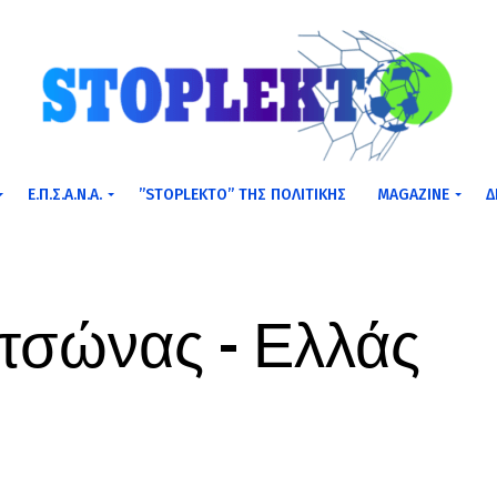
Ε.Π.Σ.Α.Ν.Α.
”STOPLEKTO” ΤΗΣ ΠΟΛΙΤΙΚΗΣ
MAGAZINE
Δ
τσώνας – Ελλάς