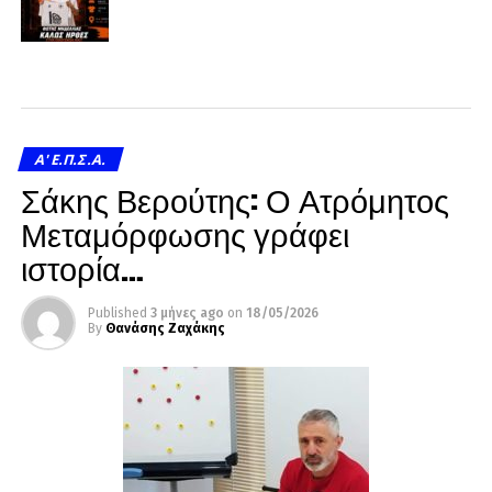
A' Ε.Π.Σ.Α.
Σάκης Βερούτης: Ο Ατρόμητος
Μεταμόρφωσης γράφει
ιστορία…
Published
3 μήνες ago
on
18/05/2026
By
Θανάσης Ζαχάκης