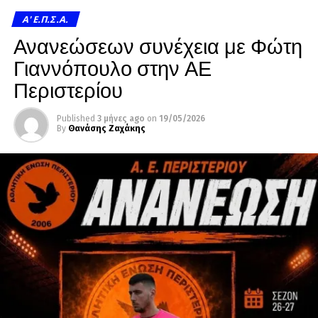
A' Ε.Π.Σ.Α.
Ανανεώσεων συνέχεια με Φώτη
Γιαννόπουλο στην ΑΕ
Περιστερίου
Published
3 μήνες ago
on
19/05/2026
By
Θανάσης Ζαχάκης