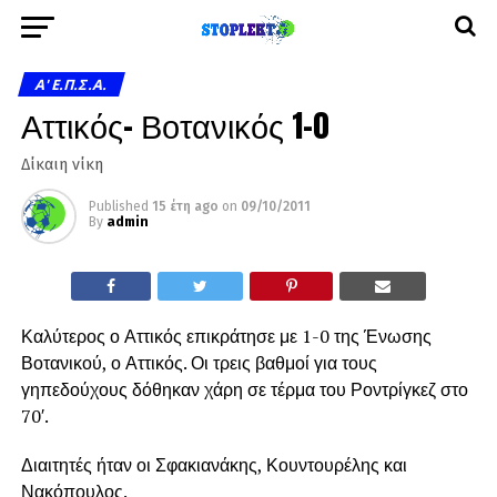
A' Ε.Π.Σ.Α.
Αττικός- Βοτανικός 1-0
Δίκαιη νίκη
Published
15 έτη ago
on
09/10/2011
By
admin
Καλύτερος ο Αττικός επικράτησε με 1-0 της Ένωσης
Βοτανικού, ο Αττικός. Οι τρεις βαθμοί για τους
γηπεδούχους δόθηκαν χάρη σε τέρμα του Ροντρίγκεζ στο
70′.
Διαιτητές ήταν οι Σφακιανάκης, Κουντουρέλης και
Νακόπουλος.