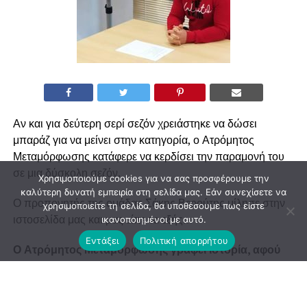
Αν και για δεύτερη σερί σεζόν χρειάστηκε να δώσει
μπαράζ για να μείνει στην κατηγορία, ο Ατρόμητος
Μεταμόρφωσης κατάφερε να κερδίσει την παραμονή του
σε μια δύσκολη σεζόν.
Χρησιμοποιούμε cookies για να σας προσφέρουμε την
καλύτερη δυνατή εμπειρία στη σελίδα μας. Εάν συνεχίσετε να
Ο προπονητής της ομάδας Σάκης Βερούτης μίλησε στην
χρησιμοποιείτε τη σελίδα, θα υποθέσουμε πως είστε
ιστοσελίδα μας και μας είπε τα εξής…
ικανοποιημένοι με αυτό.
Εντάξει
Πολιτική απορρήτου
Ο Ατρόμητος Μεταμόρφωσης γράφει ιστορία, αφού
θα αγωνιστεί στην Α’ κατηγορία για 5η σεζόν. Το
σημαντικότερο είναι ότι κερδίσαμε την παραμονή μας
αποκλειστικά με τις δικές μας δυνάμεις.