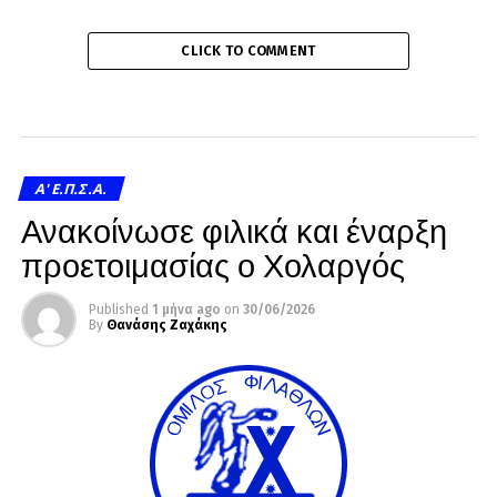
CLICK TO COMMENT
A' Ε.Π.Σ.Α.
Ανακοίνωσε φιλικά και έναρξη
προετοιμασίας ο Χολαργός
Published
1 μήνα ago
on
30/06/2026
By
Θανάσης Ζαχάκης