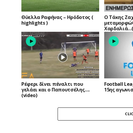
Θύελλα Ραφήνας – Ηρόδοτος (
Ο Τάκης Ζα
highlights )
μεταμορφώθ
Χαρδαλιά…(
Ρέφερι δίνει πέναλτι που
Football Le
γελάει και ο Παπουτσέλης….
15ης αγωνι
(video)
CLI