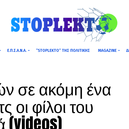
Ε.Π.Σ.Α.Ν.Α.
”STOPLEKTO” ΤΗΣ ΠΟΛΙΤΙΚΗΣ
MAGAZINE
Δ
ν σε ακόμη ένα
ς οι φίλοι του
 (videos)