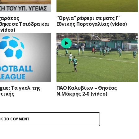
χαράτος
“Όργια” ρέφερι σε ματς Γ’
ηκε σε Τσιόδρα και
Εθνικής Πορτογαλίας (video)
video)
ague: Τα γκολ της
ΠΑΟ Καλυβίων – Θησέας
στικής
Ν.Μάκρης 2-0 (video)
CK TO COMMENT