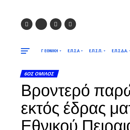
Γ ΕΘΝΙΚΉ
Ε.Π.Σ.Α
Ε.Π.Σ.Π.
Ε.Π.Σ.Δ.Α.
6ΟΣ ΌΜΙΛΟΣ
Βροντερό παρώ
εκτός έδρας ματ
Εθνικού Πειραιά