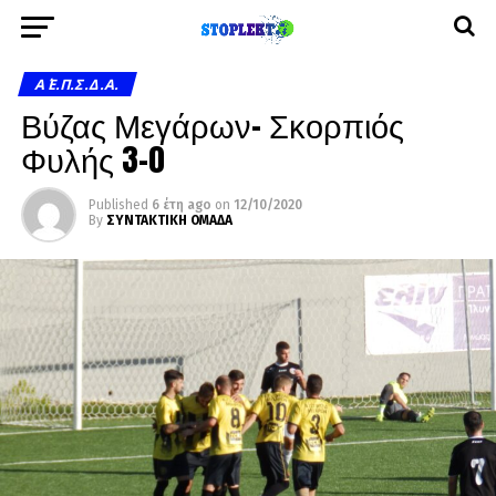
Α΄ Ε.Π.Σ.Δ.Α.
Βύζας Μεγάρων- Σκορπιός
Φυλής 3-0
Published
6 έτη ago
on
12/10/2020
By
ΣΥΝΤΑΚΤΙΚΗ ΟΜΑΔΑ