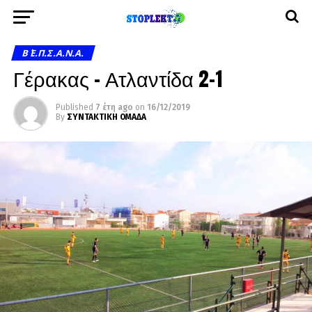
Β΄ Ε.Π.Σ.Α.Ν.Α.
Γέρακας – Ατλαντίδα 2-1
Published
7 έτη ago
on
16/12/2019
By
ΣΥΝΤΑΚΤΙΚΗ ΟΜΑΔΑ