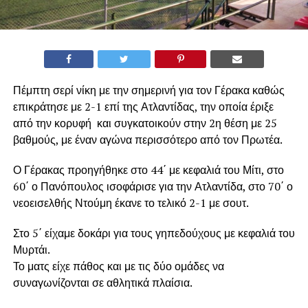
Πέμπτη σερί νίκη με την σημερινή για τον Γέρακα καθώς
επικράτησε με 2-1 επί της Ατλαντίδας, την οποία έριξε
από την κορυφή και συγκατοικούν στην 2η θέση με 25
βαθμούς, με έναν αγώνα περισσότερο από τον Πρωτέα.
Ο Γέρακας προηγήθηκε στο 44΄ με κεφαλιά του Μίτι, στο
60΄ ο Πανόπουλος ισοφάρισε για την Ατλαντίδα, στο 70΄ ο
νεοεισελθής Ντούμη έκανε το τελικό 2-1 με σουτ.
Στο 5΄ είχαμε δοκάρι για τους γηπεδούχους με κεφαλιά του
Μυρτάι.
Το ματς είχε πάθος και με τις δύο ομάδες να
συναγωνίζονται σε αθλητικά πλαίσια.