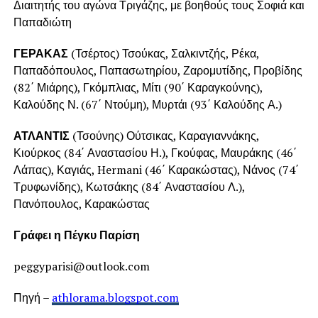
Διαιτητής του αγώνα Τριγάζης, με βοηθούς τους Σοφιά και
Παπαδιώτη
ΓΕΡΑΚΑΣ
(Τσέρτος) Τσούκας, Σαλκιντζής, Ρέκα,
Παπαδόπουλος, Παπασωτηρίου, Ζαρομυτίδης, Προβίδης
(82΄ Μιάρης), Γκόμπλιας, Μίτι (90΄ Καραγκούνης),
Καλούδης Ν. (67΄ Ντούμη), Μυρτάι (93΄ Καλούδης Α.)
ΑΤΛΑΝΤΙΣ
(Τσούνης) Ούτσικας, Καραγιαννάκης,
Κιούρκος (84΄ Αναστασίου Η.), Γκούφας, Μαυράκης (46΄
Λάπας), Καγιάς, Hermani (46΄ Καρακώστας), Νάνος (74΄
Τρυφωνίδης), Κωτσάκης (84΄ Αναστασίου Λ.),
Πανόπουλος, Καρακώστας
Γράφει η Πέγκυ Παρίση
peggyparisi@outlook.com
Πηγή –
athlorama.blogspot.com