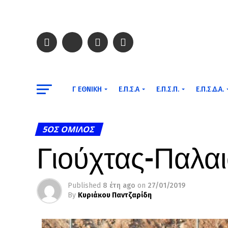
Γ ΕΘΝΙΚΉ
Ε.Π.Σ.Α
Ε.Π.Σ.Π.
Ε.Π.Σ.Δ.Α.
5ΟΣ ΌΜΙΛΟΣ
Γιούχτας-Παλαι
Published
8 έτη ago
on
27/01/2019
By
Κυριάκου Παντζαρίδη