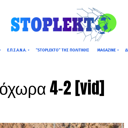
Ε.Π.Σ.Α.Ν.Α.
”STOPLEKTO” ΤΗΣ ΠΟΛΙΤΙΚΗΣ
MAGAZINE
Δ
όχωρα 4-2 [vid]