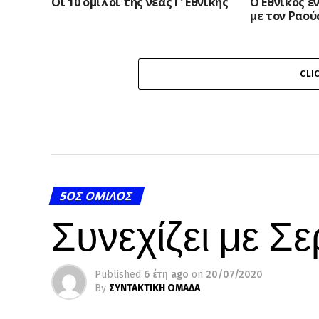
Οι 10 όμιλοι της νέας Γ’ Εθνικής
Ο Εθνικός ε
με τον Ραο
CLI
5ΟΣ ΌΜΙΛΟΣ
Συνεχίζει με Σ
Published
6 έτη ago
on
20/07/2020
By
ΣΥΝΤΑΚΤΙΚΗ ΟΜΑΔΑ