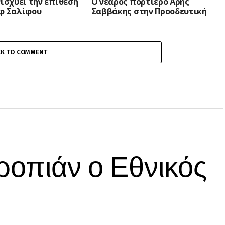
νισχύει την επίθεση
Ο νεαρός πορτιέρο Άρης
ύφ Σαλίφου
Σαββάκης στην Προοδευτική
CK TO COMMENT
εροπιάν ο Εθνικός