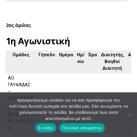
2ος όμιλος
1η Αγωνιστική
Ομάδες
Γήπεδο
Ημέρα
Ημ/
Ώρα
Διαιτητής,
Απο
νία
Βοηθοί
Διαιτητή
ΑΟ
ΓΛΥΦΑΔΑΣ
–
ΙΠΠΟΚΡΑΤΗΣ
Χρησιμοποιούμε cookies για να σας προσφέρουμε την
καλύτερη δυνατή εμπειρία στη σελίδα μας. Εάν συνεχίσετε να
ΕΙΡΗΝΗ
χρησιμοποιείτε τη σελίδα, θα υποθέσουμε πως είστε
ΠΕΤΡ/ΛΗΣ –
ικανοποιημένοι με αυτό.
ΑΟ ΑΙΓΑΛΕΩ
Εντάξει
Πολιτική απορρήτου
Β΄