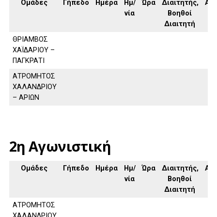
Ομάδες
Γήπεδο
Ημέρα
Ημ/
Ώρα
Διαιτητής,
Απ
νία
Βοηθοί
Διαιτητή
ΘΡΙΑΜΒΟΣ
ΧΑΪΔΑΡΙΟΥ –
ΠΑΓΚΡΑΤΙ
ΑΤΡΟΜΗΤΟΣ
ΧΑΛΑΝΔΡΙΟΥ
– ΑΡΙΩΝ
2η Αγωνιστική
Ομάδες
Γήπεδο
Ημέρα
Ημ/
Ώρα
Διαιτητής,
Απ
νία
Βοηθοί
Διαιτητή
ΑΤΡΟΜΗΤΟΣ
ΧΑΛΑΝΔΡΙΟΥ