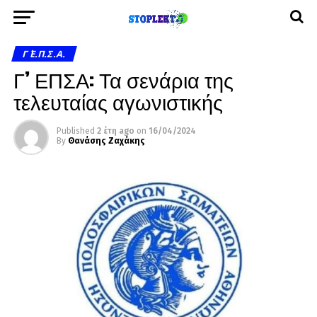
Γ΄ Ε.Π.Σ.Α.
Γ’ ΕΠΣΑ: Τα σενάρια της
τελευταίας αγωνιστικής
Published
2 έτη ago
on
16/04/2024
By
Θανάσης Ζαχάκης