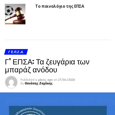
Το ποινολόγιο της ΕΠΣΑ
Γ΄ Ε.Π.Σ.Α.
Γ’ ΕΠΣΑ: Τα ζευγάρια των
μπαράζ ανόδου
Published
4 μήνες ago
on
27/04/2026
By
Θανάσης Ζαχάκης