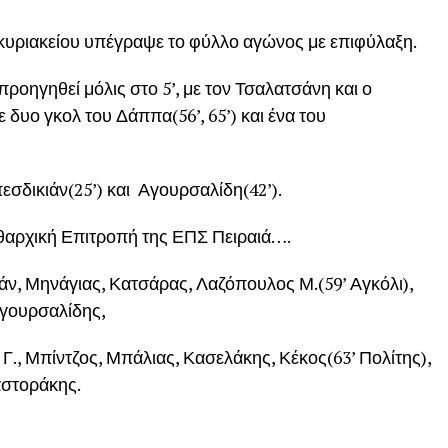
κυριακείου υπέγραψε το φύλλο αγώνος με επιφύλαξη.
προηγηθεί μόλις στο 5’, με τον Τσαλατσάνη και ο
 δυο γκολ του Δάππα(56’, 65’) και ένα του
εσδικιάν(25’) και Αγουρσαλίδη(42’).
ειθαρχική Επιτροπή της ΕΠΣ Πειραιά….
ν, Μηνάγιας, Κατσάρας, Λαζόπουλος Μ.(59’ Αγκόλι),
Αγουρσαλίδης,
Γ., Μπίντζος, Μπάλιας, Κασελάκης, Κέκος(63’ Πολίτης),
αστοράκης.