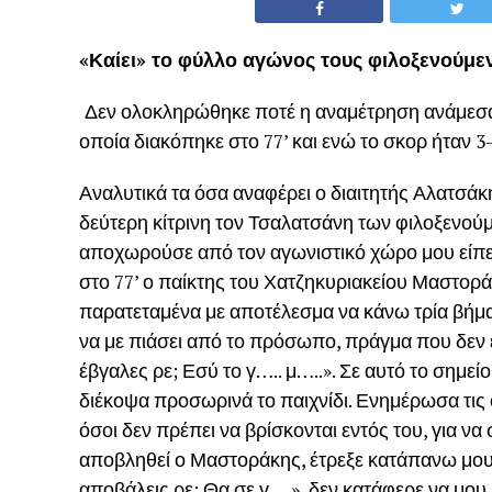
«Καίει» το φύλλο αγώνος τους φιλοξενούμε
Δεν ολοκληρώθηκε ποτέ η αναμέτρηση ανάμεσα 
οποία διακόπηκε στο 77’ και ενώ το σκορ ήταν 3-
Αναλυτικά τα όσα αναφέρει ο διαιτητής Αλατσάκ
δεύτερη κίτρινη τον Τσαλατσάνη των φιλοξενού
αποχωρούσε από τον αγωνιστικό χώρο μου είπε: 
στο 77’ ο παίκτης του Χατζηκυριακείου Μαστορ
παρατεταμένα με αποτέλεσμα να κάνω τρία βήμα
να με πιάσει από το πρόσωπο, πράγμα που δεν έκα
έβγαλες ρε; Εσύ το γ….. μ…..». Σε αυτό το σημε
διέκοψα προσωρινά το παιχνίδι. Ενημέρωσα τις
όσοι δεν πρέπει να βρίσκονται εντός του, για να 
αποβληθεί ο Μαστοράκης, έτρεξε κατάπανω μου 
αποβάλεις ρε; Θα σε γ….», δεν κατάφερε να μου