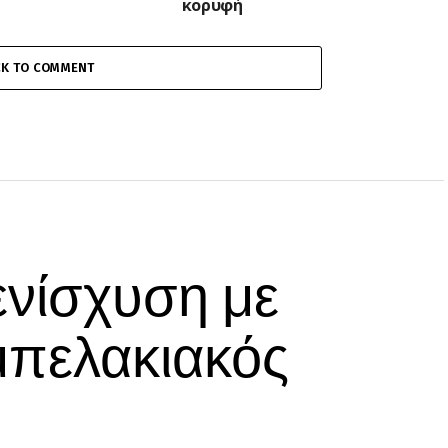
κορυφή
CK TO COMMENT
ενίσχυση με
μπελακιακός