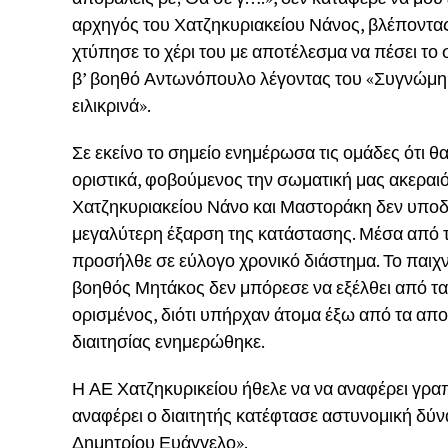
αρχηγός του Χατζηκυριακείου Νάνος, βλέποντας
χτύπησε το χέρι του με αποτέλεσμα να πέσει το 
β’ βοηθό Αντωνόπουλο λέγοντας του «Συγνώμη,
ειλικρινά».
Σε εκείνο το σημείο ενημέρωσα τις ομάδες ότι θ
οριστικά, φοβούμενος την σωματική μας ακεραιό
Χατζηκυριακείου Νάνο και Μαστοράκη δεν υποδε
μεγαλύτερη έξαρση της κατάστασης. Μέσα από τ
προσήλθε σε εύλογο χρονικό διάστημα. Το παιχνί
βοηθός Μητάκος δεν μπόρεσε να εξέλθει από τα
ορισμένος, διότι υπήρχαν άτομα έξω από τα απ
διαιτησίας ενημερώθηκε.
Η ΑΕ Χατζηκυρικείου ήθελε να να αναφέρει γρα
αναφέρει ο διαιτητής κατέφτασε αστυνομική δύ
Δημητρίου Ευάγγελο».