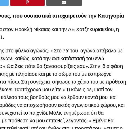
νους, που ουσιαστικά αποχαιρετούν την Κατηγορία
στον Ηρακλή Νίκαιας και την ΑΕ Χατζηκυριακείου, η
1.
ης στο φύλλο αγώνος: « Στο 76’ του αγώνα απέβαλα με
μενων, καθώς κατά την αντικατάστασή του ενώ
« Θα δεις πότε θα ξανασφυρίξεις εσύ». Στην ίδια φάση
άκης με πλησίασε και με το σώμα του με έσπρωχνε
τα πίσω. Στη συνέχεια σήκωσε τα χέρια του με πρόθεση
νε. Ταυτόχρονα μου είπε « Τι κάνεις ρε; Γιατί τον
ίο κάλεσα τους βοηθούς μου να έρθουν κοντά μου και
 ομάδες να αποχωρήσουν εκτός αγωνιστικού χώρου, και
συνεχιστεί το παιχνίδι. Μόλις ενημέρωσα ότι θα
με πρόθεση να μου επιτεθεί, λέγοντας: « Εμένα θα
 επιτεθεί γιατί μπήκαν άνθρωποι μπροστά του. Έπειτα ο