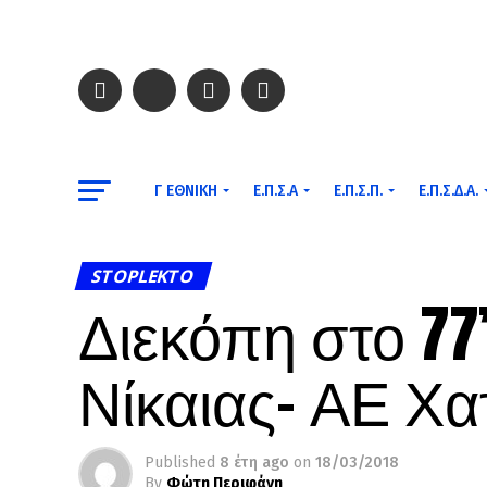
Γ ΕΘΝΙΚΉ
Ε.Π.Σ.Α
Ε.Π.Σ.Π.
Ε.Π.Σ.Δ.Α.
STOPLEKTO
Διεκόπη στο 77
Νίκαιας- ΑΕ Χα
Published
8 έτη ago
on
18/03/2018
By
Φώτη Περιφάνη