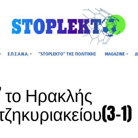
Ε.Π.Σ.Α.Ν.Α.
”STOPLEKTO” ΤΗΣ ΠΟΛΙΤΙΚΗΣ
MAGAZINE
Δ
’ το Ηρακλής
τζηκυριακείου(3-1)