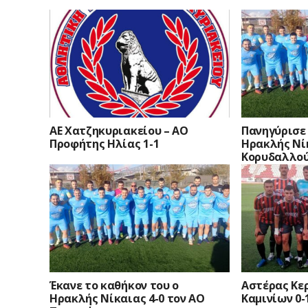
ΑΕ Χατζηκυριακείου – ΑΟ
Πανηγύρισε 
Προφήτης Ηλίας 1-1
Ηρακλής Νίκ
Κορυδαλλού
Έκανε το καθήκον του ο
Αστέρας Κερ
Ηρακλής Νίκαιας 4-0 τον ΑΟ
Καμινίων 0-