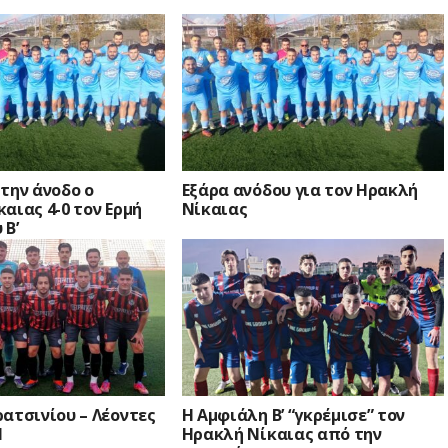
την άνοδο ο
Εξάρα ανόδου για τον Ηρακλή
αιας 4-0 τον Ερμή
Νίκαιας
 Β’
ατσινίου – Λέοντες
Η Αμφιάλη Β’ “γκρέμισε” τον
1
Ηρακλή Νίκαιας από την