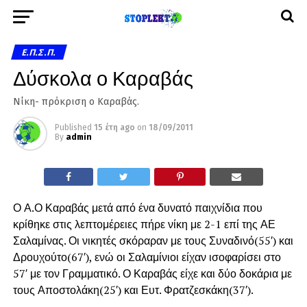
Ε.Π.Σ.Π.
Δύσκολα ο Καραβάς
Νίκη- πρόκριση ο Καραβάς.
Published
15 έτη ago
on
18/09/2011
By
admin
Ο Α.Ο Καραβάς μετά από ένα δυνατό παιχνίδια που
κρίθηκε στις λεπτομέρειες πήρε νίκη με 2-1 επί της ΑΕ
Σαλαμίνας. Οι νικητές σκόραραν με τους Συναδινό(55′) και
Δρουχούτο(67′), ενώ οι Σαλαμίνιοι είχαν ισοφαρίσει στο
57′ με τον Γραμματικό. Ο Καραβάς είχε και δύο δοκάρια με
τους Αποστολάκη(25′) και Ευτ. Φρατζεσκάκη(37′).