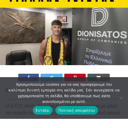
Χρησιμοποιούμε cookies για να σας προσφέρουμε την
Επίσημη ανακοίνωση έναρξης συνεργασίας.
καλύτερη δυνατή εμπειρία στη σελίδα μας. Εάν συνεχίσετε να
χρησιμοποιείτε τη σελίδα, θα υποθέσουμε πως είστε
ικανοποιημένοι με αυτό.
Ο Α.Π.Ο. Αετός Κορυδαλλού 1960 ανακοινώνει με χαρά
Εντάξει
Πολιτική απορρήτου
την έναρξη συνεργασίας με τον 19χρονο αριστερό ακραίο
αμυντικό, ο οποίος έρχεται να ενισχύσει το ρόστερ της
ομάδας μας ενόψει της νέας αγωνιστικής περιόδου.