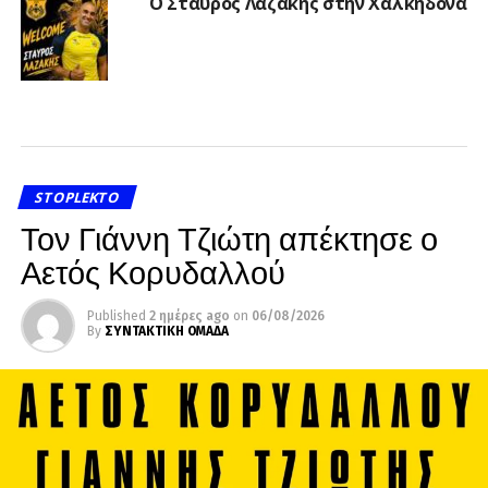
Ο Σταύρος Λαζάκης στην Χαλκηδόνα
STOPLEKTO
Τον Γιάννη Τζιώτη απέκτησε ο
Αετός Κορυδαλλού
Published
2 ημέρες ago
on
06/08/2026
By
ΣΥΝΤΑΚΤΙΚΗ ΟΜΑΔΑ