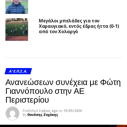
Μεγάλοι μπελάδες για τον
Χαραυγιακό, εντός έδρας ήττα (0-1)
από τον Χολαργό
A' Ε.Π.Σ.Α.
Ανανεώσεων συνέχεια με Φώτη
Γιαννόπουλο στην ΑΕ
Περιστερίου
Published
3 μήνες ago
on
19/05/2026
By
Θανάσης Ζαχάκης