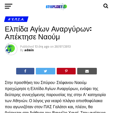
A' Ε.Π.Σ.Α.
Ελπίδα Αγίων Αναργύρων:
Απέκτησε Ναούμ
Published
13 έτη ago
on
20/07/2013
By
admin
Στην προσθήκη του Σπύρου-Στέφανου Ναούμ
προχώρησε η Ελπίδα Αγίων Αναργύρων, ενόψει της
δεύτερης συνεχόμενης παρουσίας της στην Α’ κατηγορία
των Αθηνών. Ο λόγος για νεαρό πλάγιο οπισθοφύλακα
που αγωνιζόταν στον ΠΑΣ Γαλάτσι και, πλέον, θα
βρίσκεται στη διάθεση του Βαγγέλη Χαντέ. Στην αντίπερα