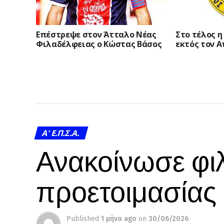
Επέστρεψε στον Άτταλο Νέας
Στο τέλος η
Φιλαδέλφειας ο Κώστας Βάσος
εκτός τον 
A' Ε.Π.Σ.Α.
Ανακοίνωσε φιλ
προετοιμασίας
Published
1 μήνα ago
on
30/06/2026