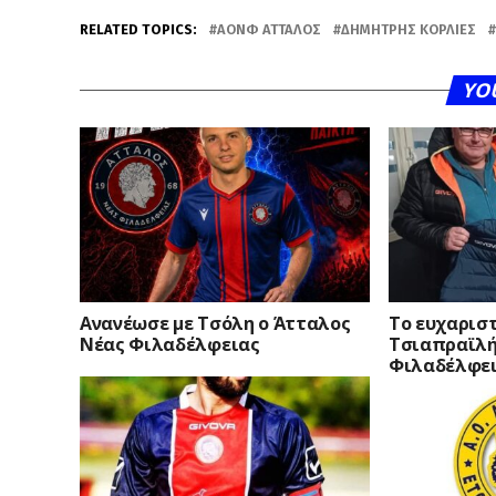
RELATED TOPICS:
ΑΟΝΦ ΑΤΤΑΛΟΣ
ΔΗΜΉΤΡΗΣ ΚΟΡΛΙΈΣ
YO
Ανανέωσε με Τσόλη ο Άτταλος
Το ευχαρισ
Νέας Φιλαδέλφειας
Τσιαπραϊλή
Φιλαδέλφε