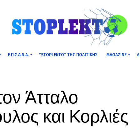
Ε.Π.Σ.Α.Ν.Α.
”STOPLEKTO” ΤΗΣ ΠΟΛΙΤΙΚΗΣ
MAGAZINE
Δ
ον Άτταλο
λος και Κορλιές