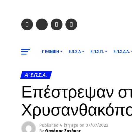
Γ ΕΘΝΙΚΉ
Ε.Π.Σ.Α
Ε.Π.Σ.Π.
Ε.Π.Σ.Δ.Α.
A' Ε.Π.Σ.Α.
Επέστρεψαν στ
Χρυσανθακόπου
Published
4 έτη ago
on
07/07/2022
By
Θανάσης Ζαχάκης