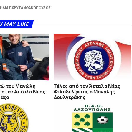
ΗΛΊΑΣ ΧΡΥΣΑΝΘΑΚΌΠΟΥΛΟΣ
U MAY LIKE
τώ του Μανώλη
Τέλος από τον Άτταλο Νέας
 στον Ατταλο Νέας
Φιλαδέλφειας ο Μανόλης
ιαςο
Δουλγεράκης