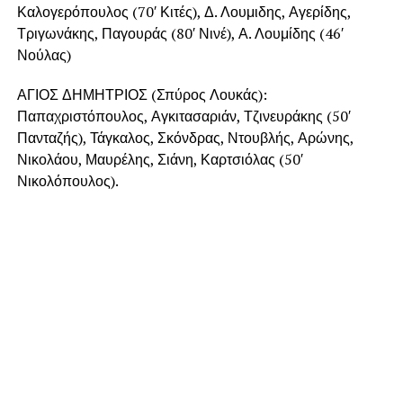
Καλογερόπουλος (70′ Κιτές), Δ. Λουμιδης, Αγερίδης,
Τριγωνάκης, Παγουράς (80′ Νινέ), Α. Λουμίδης (46′
Νούλας)
ΑΓΙΟΣ ΔΗΜΗΤΡΙΟΣ (Σπύρος Λουκάς):
Παπαχριστόπουλος, Αγκιτασαριάν, Τζινευράκης (50′
Πανταζής), Τάγκαλος, Σκόνδρας, Ντουβλής, Αρώνης,
Νικολάου, Μαυρέλης, Σιάνη, Καρτσιόλας (50′
Νικολόπουλος).