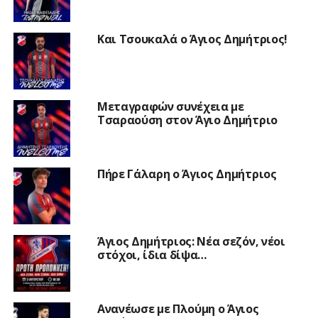
Και Τσουκαλά ο Άγιος Δημήτριος!
Μεταγραφών συνέχεια με
Τσαραούση στον Άγιο Δημήτριο
Πήρε Γάλαρη ο Άγιος Δημήτριος
Άγιος Δημήτριος: Νέα σεζόν, νέοι
στόχοι, ίδια δίψα…
Ανανέωσε με Πλούμη ο Άγιος