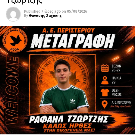
Published
7 ώρες ago
on
05/08/2026
By
Θανάσης Ζαχάκης