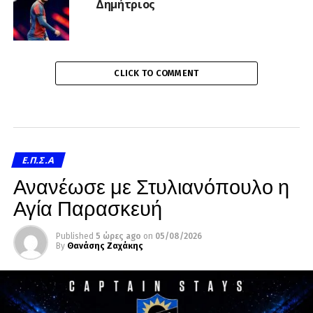
Δημήτριος
CLICK TO COMMENT
Ε.Π.Σ.Α
Ανανέωσε με Στυλιανόπουλο η
Αγία Παρασκευή
Published
5 ώρες ago
on
05/08/2026
By
Θανάσης Ζαχάκης