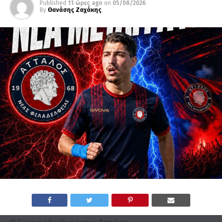
Published
11 ώρες ago
on
05/08/2026
By
Θανάσης Ζαχάκης