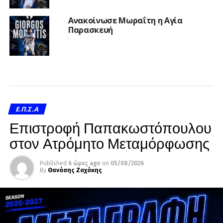
Ανακοίνωσε Μωραΐτη η Αγία
Παρασκευή
Ε.Π.Σ.Α
Επιστροφή Παπακωστόπουλου
στον Ατρόμητο Μεταμόρφωσης
Published
6 ώρες ago
on
05/08/2026
By
Θανάσης Ζαχάκης