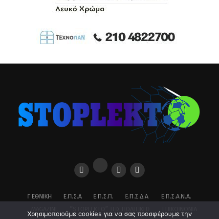
Γ ΕΘΝΙΚΉ
Ε.Π.Σ.Α
Ε.Π.Σ.Π.
Ε.Π.Σ.Δ.Α.
Ε.Π.Σ.Α.Ν.Α.
MAGAZINE
”STOPLEKTO” ΤΗΣ ΠΟΛΙΤΙΚΗΣ
ΕΠΙΚΟΙΝΩΝΊΑ
Χρησιμοποιούμε cookies για να σας προσφέρουμε την