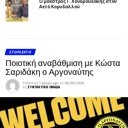
Ο μαέστρος Γ. Χονδρουδάκης στον
Αετό Κορυδαλλού
STOPLEKTO
Ποιοτική αναβάθμιση με Κώστα
Σαριδάκη ο Αργοναύτης
Published
1 ημέρα ago
on
08/08/2026
By
ΣΥΝΤΑΚΤΙΚΗ ΟΜΑΔΑ