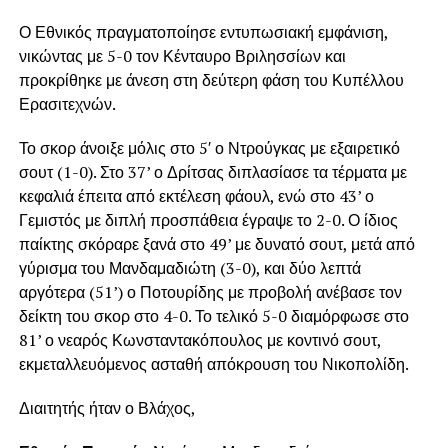
Ο Εθνικός πραγματοποίησε εντυπωσιακή εμφάνιση,
νικώντας με 5-0 τον Κένταυρο Βριλησσίων και
προκρίθηκε με άνεση στη δεύτερη φάση του Κυπέλλου
Ερασιτεχνών.
Το σκορ άνοιξε μόλις στο 5′ ο Ντρούγκας με εξαιρετικό
σουτ (1-0). Στο 37’ ο Δρίτσας διπλασίασε τα τέρματα με
κεφαλιά έπειτα από εκτέλεση φάουλ, ενώ στο 43’ ο
Γεμιστός με διπλή προσπάθεια έγραψε το 2-0. Ο ίδιος
παίκτης σκόραρε ξανά στο 49’ με δυνατό σουτ, μετά από
γύρισμα του Μανδαμαδιώτη (3-0), και δύο λεπτά
αργότερα (51’) ο Ποτουρίδης με προβολή ανέβασε τον
δείκτη του σκορ στο 4-0. Το τελικό 5-0 διαμόρφωσε στο
81’ ο νεαρός Κωνσταντακόπουλος με κοντινό σουτ,
εκμεταλλευόμενος ασταθή απόκρουση του Νικοπολίδη.
Διαιτητής ήταν ο Βλάχος,