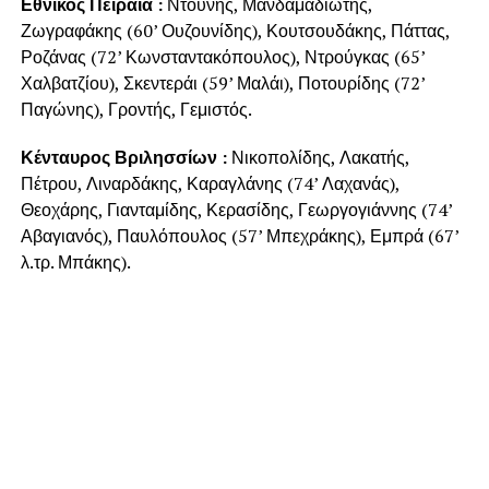
Εθνικός Πειραιά :
Ντούνης, Μανδαμαδιώτης,
Ζωγραφάκης (60’ Ουζουνίδης), Κουτσουδάκης, Πάττας,
Ροζάνας (72’ Κωνσταντακόπουλος), Ντρούγκας (65’
Χαλβατζίου), Σκεντεράι (59’ Μαλάι), Ποτουρίδης (72’
Παγώνης), Γροντής, Γεμιστός.
Κένταυρος Βριλησσίων :
Νικοπολίδης, Λακατής,
Πέτρου, Λιναρδάκης, Καραγλάνης (74’ Λαχανάς),
Θεοχάρης, Γιανταμίδης, Κερασίδης, Γεωργογιάννης (74’
Αβαγιανός), Παυλόπουλος (57’ Μπεχράκης), Εμπρά (67’
λ.τρ. Μπάκης).