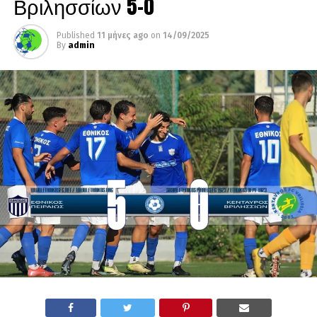
Βριλησσίων 5-0
Published
11 μήνες ago
on
14/09/2025
By
admin