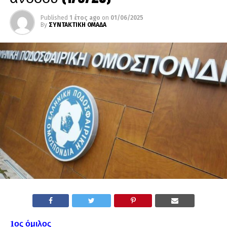
Published
1 έτος ago
on
01/06/2025
By
ΣΥΝΤΑΚΤΙΚΗ ΟΜΑΔΑ
1ος όμιλος