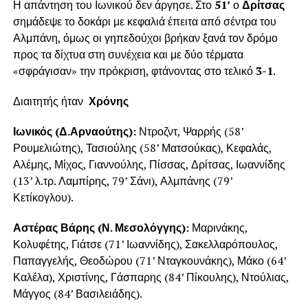
Η απάντηση του Ιωνικού δεν άργησε. Στο
51’
ο
Δρίτσας
σημάδεψε το δοκάρι με κεφαλιά έπειτα από σέντρα του
Αλμπάνη, όμως οι γηπεδούχοι βρήκαν ξανά τον δρόμο
προς τα δίχτυα στη συνέχεια και με δύο τέρματα
«σφράγισαν» την πρόκριση, φτάνοντας στο τελικό
3-1
.
Διαιτητής ήταν
Χρόνης
Ιωνικός (Δ.Αρναούτης):
Ντροζντ, Ψαρρής (58’
Ρουμελιώτης), Τασιούλης (58’ Ματσούκας), Κεφαλάς,
Αλέμης, Μίχος, Γιαννούλης, Πίσσας, Δρίτσας, Ιωαννίδης
(13’ λ.τρ. Λαμπίρης, 79’ Σάνι), Αλμπάνης (79’
Κετίκογλου).
Αστέρας Βάρης (Ν. Μεσολόγγης):
Μαρινάκης,
Κολυφέτης, Γιάτσε (71’ Ιωαννίδης), Σακελλαρόπουλος,
Παπαγγελής, Θεοδώρου (71’ Νταγκουνάκης), Μάκο (64’
Καλέλα), Χριστίνης, Γάσπαρης (84’ Πίκουλης), Ντούλιας,
Μάγγος (84’ Βασιλειάδης).