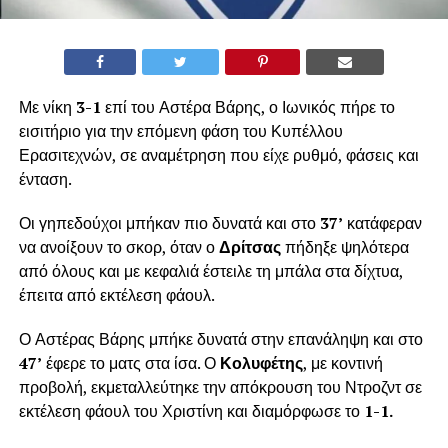
Με νίκη
3-1
επί του Αστέρα Βάρης, ο Ιωνικός πήρε το
εισιτήριο για την επόμενη φάση του Κυπέλλου
Ερασιτεχνών, σε αναμέτρηση που είχε ρυθμό, φάσεις και
ένταση.
Οι γηπεδούχοι μπήκαν πιο δυνατά και στο
37’
κατάφεραν
να ανοίξουν το σκορ, όταν ο
Δρίτσας
πήδηξε ψηλότερα
από όλους και με κεφαλιά έστειλε τη μπάλα στα δίχτυα,
έπειτα από εκτέλεση φάουλ.
Ο Αστέρας Βάρης μπήκε δυνατά στην επανάληψη και στο
47’
έφερε το ματς στα ίσα. Ο
Κολυφέτης
, με κοντινή
προβολή, εκμεταλλεύτηκε την απόκρουση του Ντροζντ σε
εκτέλεση φάουλ του Χριστίνη και διαμόρφωσε το
1-1.