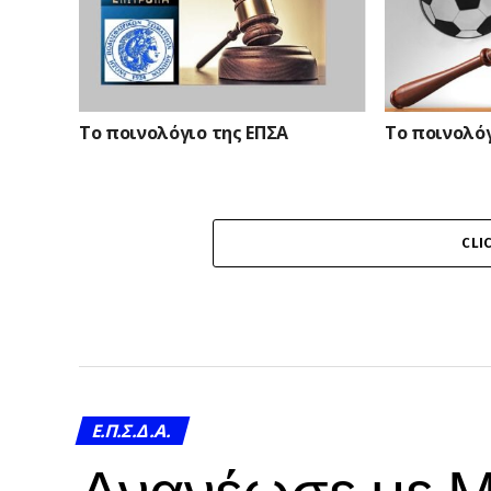
Το ποινολόγιο της ΕΠΣΑ
Το ποινολόγ
CLI
Ε.Π.Σ.Δ.Α.
Ανανέωσε με Μ