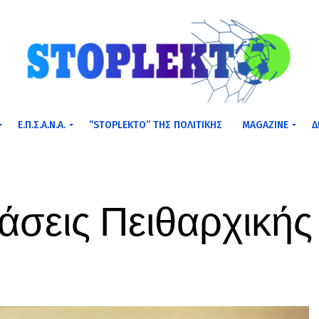
Ε.Π.Σ.Α.Ν.Α.
”STOPLEKTO” ΤΗΣ ΠΟΛΙΤΙΚΗΣ
MAGAZINE
Δ
σεις Πειθαρχικής