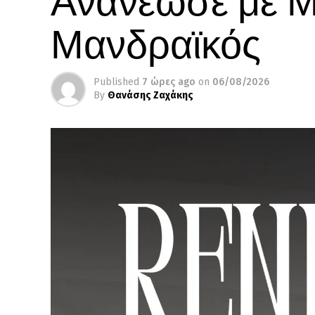
Μανδραϊκός
Published
7 ώρες ago
on
06/08/2026
By
Θανάσης Ζαχάκης