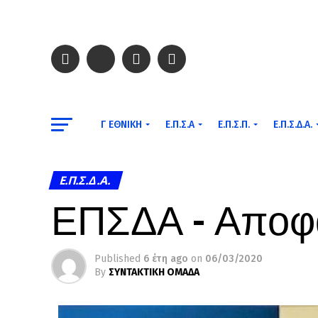
Γ ΕΘΝΙΚΉ
Ε.Π.Σ.Α
Ε.Π.Σ.Π.
Ε.Π.Σ.Δ.Α.
Ε.Π.Σ.Δ.Α.
ΕΠΣΔΑ – Αποφά
Published
6 έτη ago
on
06/03/2020
By
ΣΥΝΤΑΚΤΙΚΗ ΟΜΑΔΑ