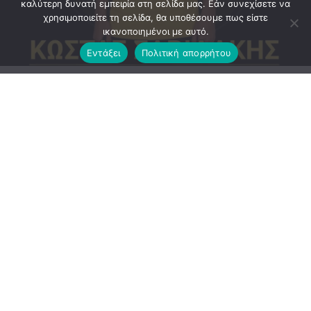
καλύτερη δυνατή εμπειρία στη σελίδα μας. Εάν συνεχίσετε να
χρησιμοποιείτε τη σελίδα, θα υποθέσουμε πως είστε
ικανοποιημένοι με αυτό.
Εντάξει
Πολιτική απορρήτου
Ανακοίνωση εξέδωσε το ΔΣ του Αργοναύτη
ΕΠΙΣΗΜΗ_ΑΝΑΚΟΙΝΩΣΗ :Μία εξαιρετική μεταγραφή
ολοκλήρωσε η ομάδα μας με έναν ποδοσφαιριστη με
πολύ ποιοτικά χαρακτηριστικά και στις 2 πλευρές του
γηπέδου. Βρισκόμαστε στην ευχάριστη θέση να
ανακοινωσουμε επίσημα την απόκτηση του
ποδοσφαιριστη Κώστα Σαριδακη. Πρόκειται για μια πολύ
σπουδαία μεταγραφή ουσίας με έναν παίκτη που μπορεί
να αγωνιστεί τόσο ως αριστερός μπακ όσο και ως εξτρεμ
στην αριστερή πτέρυγα. Ο Σαριδακης διαθέτει ταχύτητα