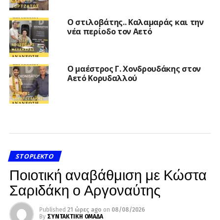
Ο στιλοβάτης.. Καλαμαράς και την
νέα περίοδο τον Αετό
Ο μαέστρος Γ. Χονδρουδάκης στον
Αετό Κορυδαλλού
STOPLEKTO
Ποιοτική αναβάθμιση με Κώστα
Σαριδάκη ο Αργοναύτης
Published
21 ώρες ago
on
08/08/2026
By
ΣΥΝΤΑΚΤΙΚΗ ΟΜΑΔΑ