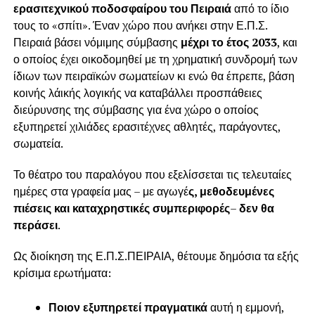
ερασιτεχνικού ποδοσφαίρου του Πειραιά
από το ίδιο
τους το «σπίτι». Έναν χώρο που ανήκει στην Ε.Π.Σ.
Πειραιά βάσει νόμιμης σύμβασης
μέχρι το έτος 2033
, και
ο οποίος έχει οικοδομηθεί με τη χρηματική συνδρομή των
ίδιων των πειραϊκών σωματείων κι ενώ θα έπρεπε, βάση
κοινής λάικής λογικής να καταβάλλει προσπάθειες
διεύρυνσης της σύμβασης για ένα χώρο ο οποίος
εξυπηρετεί χιλιάδες ερασιτέχνες αθλητές, παράγοντες,
σωματεία.
Το θέατρο του παραλόγου που εξελίσσεται τις τελευταίες
ημέρες στα γραφεία μας – με αγωγέ
ς,
μεθοδευμένες
πιέσεις και καταχρηστικές συμπεριφορές
–
δεν θα
περάσει
.
Ως διοίκηση της Ε.Π.Σ.ΠΕΙΡΑΙΑ, θέτουμε δημόσια τα εξής
κρίσιμα ερωτήματα:
Ποιον εξυπηρετεί πραγματικά
αυτή η εμμονή,