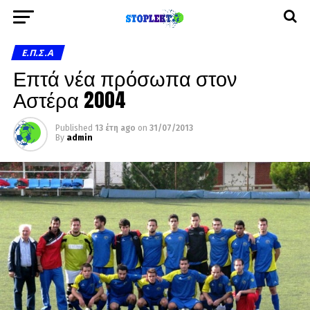
Ε.Π.Σ.Α
Επτά νέα πρόσωπα στον
Αστέρα 2004
Published
13 έτη ago
on
31/07/2013
By
admin