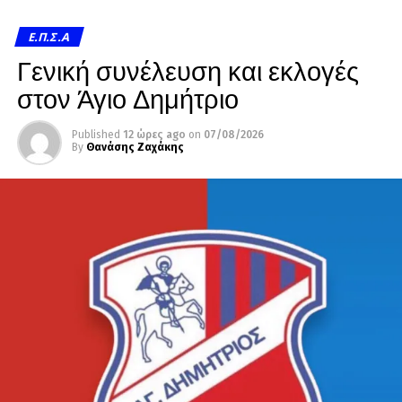
Ε.Π.Σ.Α
Γενική συνέλευση και εκλογές
στον Άγιο Δημήτριο
Published
12 ώρες ago
on
07/08/2026
By
Θανάσης Ζαχάκης