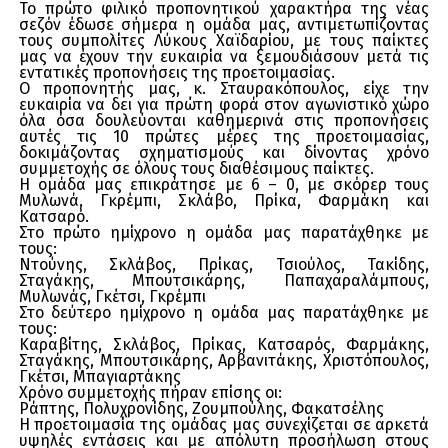
Το πρώτο φιλικό προπονητικού χαρακτήρα της νέας
σεζόν έδωσε σήμερα η ομάδα μας, αντιμετωπίζοντας
τους συμπολίτες Λύκους Χαϊδαρίου, με τους παίκτες
μας να έχουν την ευκαιρία να ξεμουδιάσουν μετά τις
εντατικές προπονήσεις της προετοιμασίας.
Ο προπονητής μας, κ. Σταυρακόπουλος, είχε την
ευκαιρία να δει για πρώτη φορά στον αγωνιστικό χώρο
όλα όσα δουλεύονται καθημερινά στις προπονήσεις
αυτές τις 10 πρώτες μέρες της προετοιμασίας,
δοκιμάζοντας σχηματισμούς και δίνοντας χρόνο
συμμετοχής σε όλους τους διαθέσιμους παίκτες.
Η ομάδα μας επικράτησε με 6 – 0, με σκόρερ τους
Μυλωνά, Γκρέμπι, Σκλάβο, Πρίκα, Φαρμάκη και
Κατσαρό.
Στο πρώτο ημίχρονο η ομάδα μας παρατάχθηκε με
τους:
Ντούνης, Σκλάβος, Πρίκας, Τσιούλος, Τακίδης,
Σταγάκης, Μπουτσικάρης, Παπαχαραλάμπους,
Μυλωνάς, Γκέτσι, Γκρέμπι
Στο δεύτερο ημίχρονο η ομάδα μας παρατάχθηκε με
τους:
Καραβίτης, Σκλάβος, Πρίκας, Κατσαρός, Φαρμάκης,
Σταγάκης, Μπουτσικάρης, Αρβανιτάκης, Χριστόπουλος,
Γκέτσι, Μπαγιαρτάκης
Χρόνο συμμετοχής πήραν επίσης οι:
Ράπτης, Πολυχρονίδης, Ζουμπούλης, Φακατσέλης
Η προετοιμασία της ομάδας μας συνεχίζεται σε αρκετά
υψηλές εντάσεις και με απόλυτη προσήλωση στους