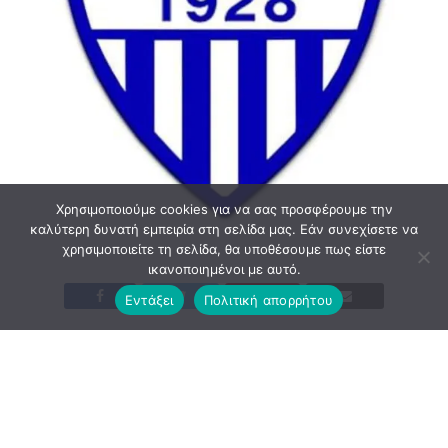
Χρησιμοποιούμε cookies για να σας προσφέρουμε την
καλύτερη δυνατή εμπειρία στη σελίδα μας. Εάν συνεχίσετε να
χρησιμοποιείτε τη σελίδα, θα υποθέσουμε πως είστε
ικανοποιημένοι με αυτό.
Εντάξει
Πολιτική απορρήτου
Σε μία εκδήλωση που αναμένεται με μεγάλο ενδιαφέρον,
θα γίνουν τα αποκαλυπτήρια της νέας σεζόν για τον
ιστορικό Αρίωνα.
Συγκεκριμένα, στις 14 Σεπτεμβρίου στις 20:00 στα