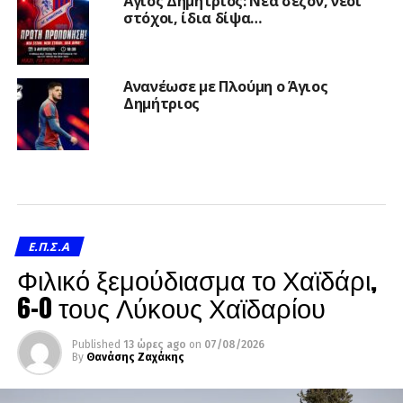
Άγιος Δημήτριος: Νέα σεζόν, νέοι
στόχοι, ίδια δίψα…
Ανανέωσε με Πλούμη ο Άγιος
Δημήτριος
Ε.Π.Σ.Α
Φιλικό ξεμούδιασμα το Χαϊδάρι,
6-0 τους Λύκους Χαϊδαρίου
Published
13 ώρες ago
on
07/08/2026
By
Θανάσης Ζαχάκης