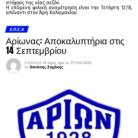
στόχους της νέας σεζόν.
Η επόμενη φιλική αναμέτρηση είναι την Τετάρτη 12/8,
απέναντι στον Άρη Καλαμακίου.
Ε.Π.Σ.Α
Αρίωνας: Αποκαλυπτήρια στις
14 Σεπτεμβρίου
Published
18 ώρες ago
on
07/08/2026
By
Θανάσης Ζαχάκης