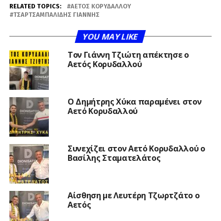
RELATED TOPICS:
ΑΕΤΌΣ ΚΟΡΥΔΑΛΛΟΎ
ΤΣΑΡΤΣΑΜΠΑΛΊΔΗΣ ΓΙΆΝΝΗΣ
YOU MAY LIKE
Τον Γιάννη Τζιώτη απέκτησε ο
Αετός Κορυδαλλού
O Δημήτρης Χύκα παραμένει στον
Αετό Κορυδαλλού
Συνεχίζει στον Αετό Κορυδαλλού ο
Βασίλης Σταματελάτος
Αίσθηση με Λευτέρη Τζωρτζάτο ο
Αετός