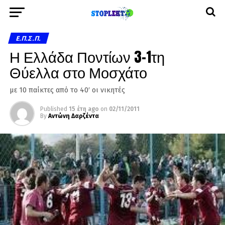
Ε.Π.Σ.Π.
Η Ελλάδα Ποντίων 3-1τη
Θύελλα στο Μοσχάτο
με 10 παίκτες από το 40′ οι νικητές
Published
15 έτη ago
on
02/11/2011
By
Αντώνη Δαρζέντα