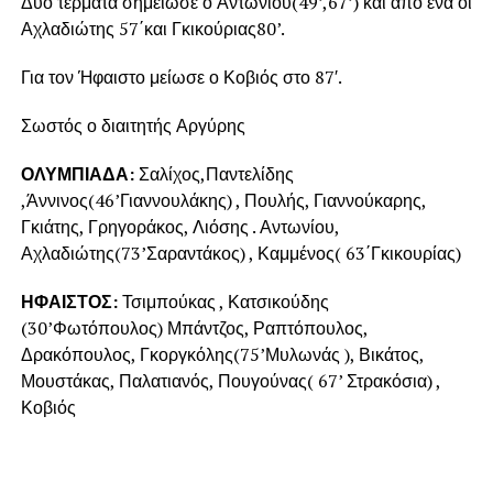
Δύο τέρματα σημείωσε ο Αντωνίου(49’,67’) και από ένα οι
Αχλαδιώτης 57΄και Γκικούριας80’.
Για τον Ήφαιστο μείωσε ο Κοβιός στο 87′.
Σωστός ο διαιτητής Αργύρης
ΟΛΥΜΠΙΑΔΑ:
Σαλίχος,Παντελίδης
,Άννινος(46’Γιαννουλάκης) , Πουλής, Γιαννούκαρης,
Γκιάτης, Γρηγοράκος, Λιόσης . Αντωνίου,
Αχλαδιώτης(73’Σαραντάκος) , Καμμένος( 63΄Γκικουρίας)
ΗΦΑΙΣΤΟΣ:
Τσιμπούκας , Κατσικούδης
(30’Φωτόπουλος) Μπάντζος, Ραπτόπουλος,
Δρακόπουλος, Γκοργκόλης(75’Μυλωνάς ), Βικάτος,
Μουστάκας, Παλατιανός, Πουγούνας( 67’ Στρακόσια) ,
Κοβιός