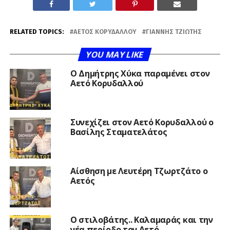
RELATED TOPICS:
ΑΕΤΌΣ ΚΟΡΥΔΑΛΛΟΎ
ΓΙΆΝΝΗΣ ΤΖΙΏΤΗΣ
YOU MAY LIKE
O Δημήτρης Χύκα παραμένει στον
Αετό Κορυδαλλού
Συνεχίζει στον Αετό Κορυδαλλού ο
Βασίλης Σταματελάτος
Αίσθηση με Λευτέρη Τζωρτζάτο ο
Αετός
Ο στιλοβάτης.. Καλαμαράς και την
νέα περίοδο τον Αετό