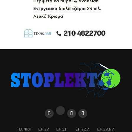
Γ ΕΘΝΙΚΉ
Ε.Π.Σ.Α
Ε.Π.Σ.Π.
Ε.Π.Σ.Δ.Α.
Ε.Π.Σ.Α.Ν.Α.