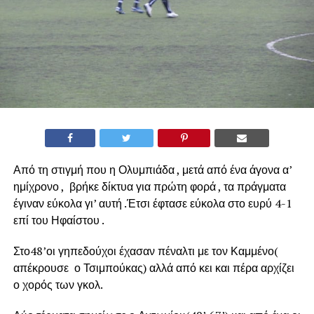
Από τη στιγμή που η Ολυμπιάδα , μετά από ένα άγονα α’
ημίχρονο , βρήκε δίκτυα για πρώτη φορά , τα πράγματα
έγιναν εύκολα γι’ αυτή .Έτσι έφτασε εύκολα στο ευρύ 4-1
επί του Ηφαίστου .
Στο48’οι γηπεδούχοι έχασαν πέναλτι με τον Καμμένο(
απέκρουσε ο Τσιμπούκας) αλλά από κει και πέρα αρχίζει
ο χορός των γκολ.