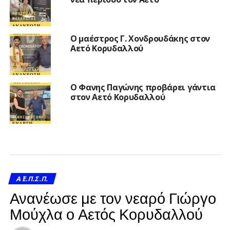
Ο μαέστρος Γ. Χονδρουδάκης στον
Αετό Κορυδαλλού
Ο Φανης Παγώνης προβάρει γάντια
στον Αετό Κορυδαλλού
Α΄ Ε.Π.Σ.Π.
Ανανέωσε με τον νεαρό Γιώργο
Μούχλα ο Αετός Κορυδαλλού