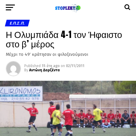
Ε.Π.Σ.Π.
Η Ολυμπιάδα 4-1 τον Ήφαιστο
στο β’ μέρος
Μέχρι το 49′ κράτησαν οι φιλοξενούμενοι
Published
15 έτη ago
on
02/11/2011
By
Αντώνη Δαρζέντα