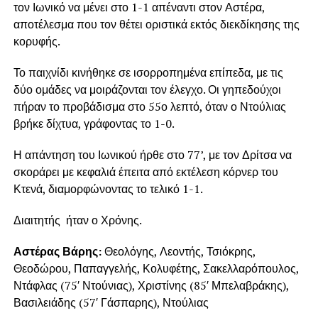
τον Ιωνικό να μένει στο 1-1 απέναντι στον Αστέρα,
αποτέλεσμα που τον θέτει οριστικά εκτός διεκδίκησης της
κορυφής.
Το παιχνίδι κινήθηκε σε ισορροπημένα επίπεδα, με τις
δύο ομάδες να μοιράζονται τον έλεγχο. Οι γηπεδούχοι
πήραν το προβάδισμα στο 55ο λεπτό, όταν ο Ντούλιας
βρήκε δίχτυα, γράφοντας το 1-0.
Η απάντηση του Ιωνικού ήρθε στο 77’, με τον Δρίτσα να
σκοράρει με κεφαλιά έπειτα από εκτέλεση κόρνερ του
Κτενά, διαμορφώνοντας το τελικό 1-1.
Διαιτητής ήταν ο Χρόνης.
Αστέρας Βάρης:
Θεολόγης, Λεοντής, Τσιόκρης,
Θεοδώρου, Παπαγγελής, Κολυφέτης, Σακελλαρόπουλος,
Ντάφλας (75′ Ντούνιας), Χριστίνης (85′ Μπελαβράκης),
Βασιλειάδης (57′ Γάσπαρης), Ντούλιας