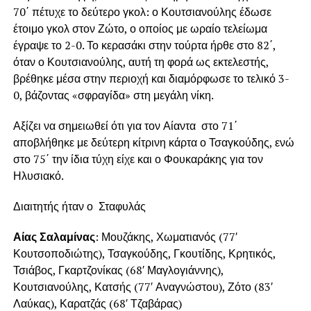
70΄ πέτυχε το δεύτερο γκολ: ο Κουτσιανούλης έδωσε
έτοιμο γκολ στον Ζώτο, ο οποίος με ωραίο τελείωμα
έγραψε το 2-0. Το κερασάκι στην τούρτα ήρθε στο 82΄,
όταν ο Κουτσιανούλης, αυτή τη φορά ως εκτελεστής,
βρέθηκε μέσα στην περιοχή και διαμόρφωσε το τελικό 3-
0, βάζοντας «σφραγίδα» στη μεγάλη νίκη.
Αξίζει να σημειωθεί ότι για τον Αίαντα στο 71΄
αποβλήθηκε με δεύτερη κίτρινη κάρτα ο Τσαγκούδης, ενώ
στο 75΄ την ίδια τύχη είχε και ο Φουκαράκης για τον
Ηλυσιακό.
Διαιτητής ήταν ο Σταφυλάς
Αίας Σαλαμίνας
: Μουζάκης, Χωματιανός (77′
Κουτσοποδιώτης), Τσαγκούδης, Γκουτίδης, Κρητικός,
Τσιάβος, Γκαρτζονίκας (68′ Μαγλογιάννης),
Κουτσιανούλης, Κατσής (77′ Αναγνώστου), Ζότο (83′
Λαύκας), Καρατζάς (68′ Τζαβάρας)