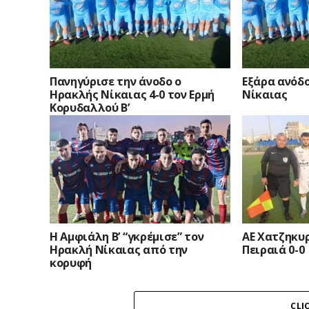
Πανηγύρισε την άνοδο ο
Εξάρα ανόδο
Ηρακλής Νίκαιας 4-0 τον Ερμή
Νίκαιας
Κορυδαλλού Β’
Η Αμφιάλη Β’ “γκρέμισε” τον
ΑΕ Χατζηκυρ
Ηρακλή Νίκαιας από την
Πειραιά 0-0
κορυφή
CLI