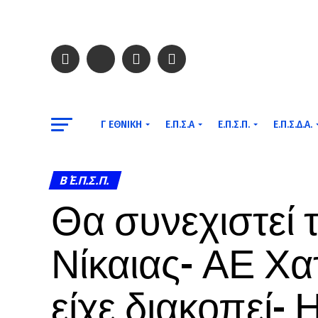
Γ ΕΘΝΙΚΉ
Ε.Π.Σ.Α
Ε.Π.Σ.Π.
Ε.Π.Σ.Δ.Α.
Β΄ Ε.Π.Σ.Π.
Θα συνεχιστεί 
Νίκαιας- ΑΕ Χα
είχε διακοπεί-