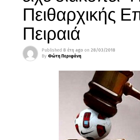
Πειθαρχικής Ε
Πειραιά
Published
8 έτη ago
on
28/03/2018
By
Φώτη Περιφάνη