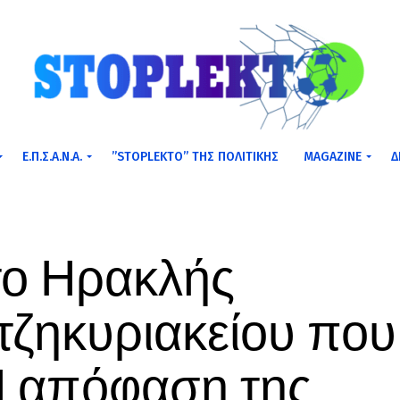
Ε.Π.Σ.Α.Ν.Α.
”STOPLEKTO” ΤΗΣ ΠΟΛΙΤΙΚΗΣ
MAGAZINE
Δ
το Ηρακλής
τζηκυριακείου που
 Η απόφαση της