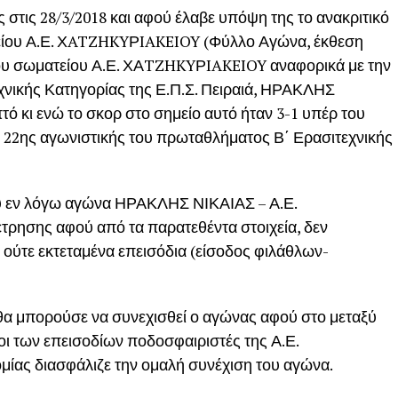
 στις 28/3/2018 και αφού έλαβε υπόψη της το ανακριτικό
είου Α.Ε. ΧATZHKYΡIAKEIOY (Φύλλο Αγώνα, έκθεση
του σωματείου Α.Ε. ΧΑTZHKYΡIAKEIOY αναφορικά με την
νικής Κατηγορίας της Ε.Π.Σ. Πειραιά, ΗΡΑΚΛΗΣ
 κι ενώ το σκορ στο σημείο αυτό ήταν 3-1 υπέρ του
22ης αγωνιστικής του πρωταθλήματος Β΄ Ερασιτεχνικής
του εν λόγω αγώνα ΗΡΑΚΛΗΣ ΝΙΚΑΙΑΣ – Α.Ε.
ρησης αφού από τα παρατεθέντα στοιχεία, δεν
 ούτε εκτεταμένα επεισόδια (είσοδος φιλάθλων-
, θα μπορούσε να συνεχισθεί ο αγώνας αφού στο μεταξύ
οι των επεισοδίων ποδοσφαιριστές της Α.Ε.
ας διασφάλιζε την ομαλή συνέχιση του αγώνα.