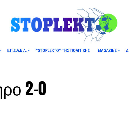
Ε.Π.Σ.Α.Ν.Α.
”STOPLEKTO” ΤΗΣ ΠΟΛΙΤΙΚΗΣ
MAGAZINE
Δ
ρο 2-0