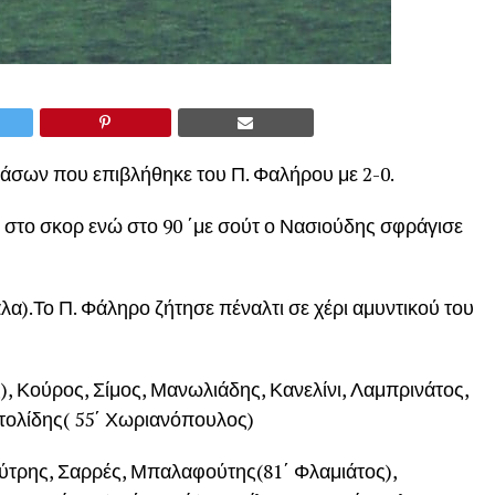
Ιάσων που επιβλήθηκε του Π. Φαλήρου με 2-0.
ε στο σκορ ενώ στο 90 ΄με σούτ ο Νασιούδης σφράγισε
α).Το Π. Φάληρο ζήτησε πέναλτι σε χέρι αμυντικού του
), Κούρος, Σίμος, Μανωλιάδης, Κανελίνι, Λαμπρινάτος,
τολίδης( 55΄ Χωριανόπουλος)
ούτρης, Σαρρές, Μπαλαφούτης(81΄ Φλαμιάτος),