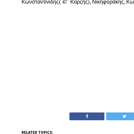
Κωνσταντινίδης( 47΄ Καρζής), Νικηφοράκης, Κ
RELATED TOPICS: