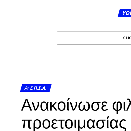
YO
CLI
A' Ε.Π.Σ.Α.
Ανακοίνωσε φιλ
προετοιμασίας