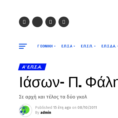
Γ ΕΘΝΙΚΉ
Ε.Π.Σ.Α
Ε.Π.Σ.Π.
Ε.Π.Σ.Δ.Α.
A' Ε.Π.Σ.Α.
Ιάσων- Π. Φάλη
Σε αρχή και τέλος τα δύο γκολ
Published
15 έτη ago
on
08/10/2011
By
admin