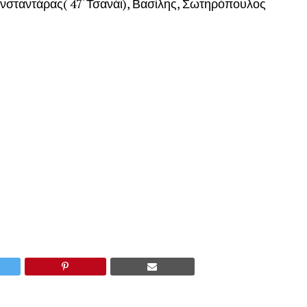
ωνσταντάρας( 47΄Τσανάι), Βασίλης, Σωτηρόπουλος