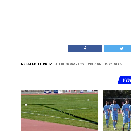
RELATED TOPICS:
Ο.Φ. ΧΟΛΑΡΓΟΎ
ΧΟΛΑΡΓΌΣ ΦΙΛΙΚΆ
YO