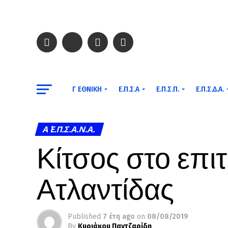
Γ ΕΘΝΙΚΉ
Ε.Π.Σ.Α
Ε.Π.Σ.Π.
Ε.Π.Σ.Δ.Α.
Α΄ Ε.Π.Σ.Α.Ν.Α.
Κίτσος στο επιτ
Ατλαντίδας
Published
7 έτη ago
on
08/08/2019
By
Κυριάκου Παντζαρίδη