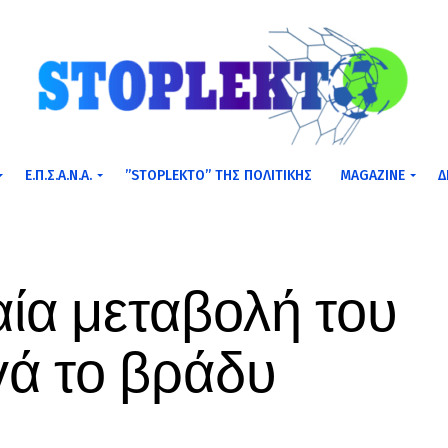
Ε.Π.Σ.Α.Ν.Α.
”STOPLEKTO” ΤΗΣ ΠΟΛΙΤΙΚΗΣ
MAGAZINE
Δ
αία μεταβολή του
γά το βράδυ