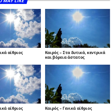
U MAY LIKE
νικά αίθριος
Καιρός – Στα δυτικά, κεντρικά
και βόρεια άστατος
νικά αίθριος
Καιρός – Γενικά αίθριος