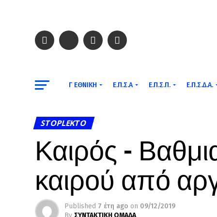
Γ ΕΘΝΙΚΉ
Ε.Π.Σ.Α
Ε.Π.Σ.Π.
Ε.Π.Σ.Δ.Α.
STOPLEKTO
Καιρός – Βαθμι
καιρού από αρ
Published
7 έτη ago
on
09/12/2019
By
ΣΥΝΤΑΚΤΙΚΗ ΟΜΑΔΑ