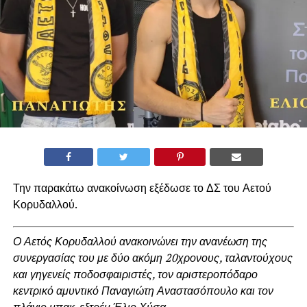
Την παρακάτω ανακοίνωση εξέδωσε το ΔΣ του Αετού
Κορυδαλλού.
Ο Αετός Κορυδαλλού ανακοινώνει την ανανέωση της
συνεργασίας του με δύο ακόμη 20χρονους, ταλαντούχους
και γηγενείς ποδοσφαιριστές, τον αριστεροπόδαρο
κεντρικό αμυντικό Παναγιώτη Αναστασόπουλο και τον
πλάγιο μπακ-εξτρέμ Έλιο Χύσα.