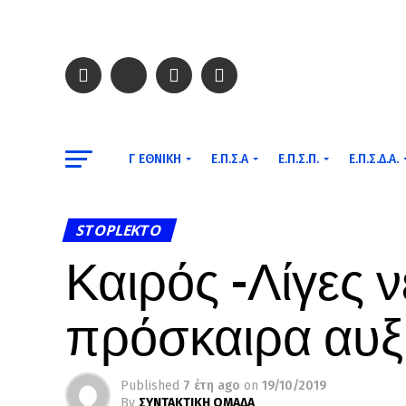
Γ ΕΘΝΙΚΉ
Ε.Π.Σ.Α
Ε.Π.Σ.Π.
Ε.Π.Σ.Δ.Α.
STOPLEKTO
Καιρός -Λίγες 
πρόσκαιρα αυξ
Published
7 έτη ago
on
19/10/2019
By
ΣΥΝΤΑΚΤΙΚΗ ΟΜΑΔΑ