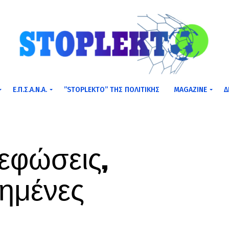
Ε.Π.Σ.Α.Ν.Α.
”STOPLEKTO” ΤΗΣ ΠΟΛΙΤΙΚΗΣ
MAGAZINE
Δ
νεφώσεις,
ημένες