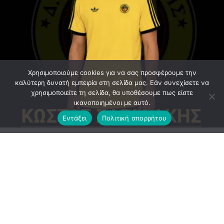
Χρησιμοποιούμε cookies για να σας προσφέρουμε την
καλύτερη δυνατή εμπειρία στη σελίδα μας. Εάν συνεχίσετε να
χρησιμοποιείτε τη σελίδα, θα υποθέσουμε πως είστε
ικανοποιημένοι με αυτό.
Εντάξει
Πολιτική απορρήτου
Ανακοίνωση εξέδωσε το ΔΣ του Αργοναύτη
ΕΠΙΣΗΜΗ_ΑΝΑΚΟΙΝΩΣΗ :Μία εξαιρετική μεταγραφή
ολοκλήρωσε η ομάδα μας με έναν ποδοσφαιριστη με
πολύ ποιοτικά χαρακτηριστικά και στις 2 πλευρές του