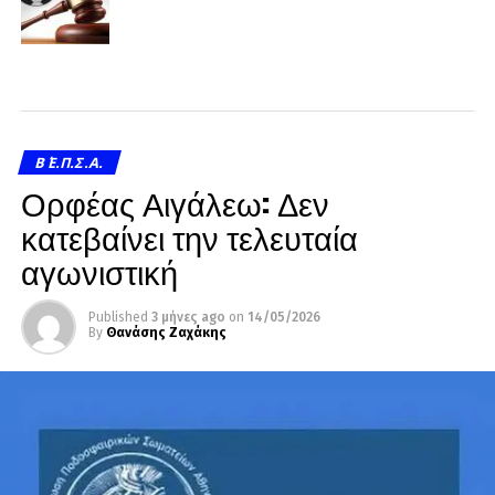
Β΄ Ε.Π.Σ.Α.
Ορφέας Αιγάλεω: Δεν
κατεβαίνει την τελευταία
αγωνιστική
Published
3 μήνες ago
on
14/05/2026
By
Θανάσης Ζαχάκης