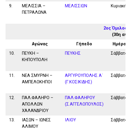
9.
ΜΕΛΙΣΣΙΑ –
ΜΕΛΙΣΣΙΩΝ
Κυριακή
ΠΕΤΡΑΛΩΝΑ
2ος Όμιλος 
(30η αγω
Αγώνας
Γήπεδο
Ημέρα
10.
ΠΕΥΚΗ –
ΠΕΥΚΗΣ
Σάββατο
ΚΗΠΟΥΠΟΛΗ
11.
ΝΕΑ ΣΜΥΡΝΗ –
ΑΡΓΥΡΟΥΠΟΛΗΣ Α΄
Σάββατο
ΑΜΠΕΛΟΚΗΠΟΙ
(Γ.ΚΟΣΙΚΙΔΗΣ)
12.
ΠΑΛ.ΦΑΛΗΡΟ –
ΠΑΛ.ΦΑΛΗΡΟΥ
Σάββατο
ΑΠΟΛΛΩΝ
(Σ.ΑΓΓΕΛΟΠΟΥΛΟΣ)
ΧΑΛΑΝΔΡΙΟΥ
13.
ΙΑΣΩΝ – ΙΩΝΕΣ
ΙΛΙΟΥ
Σάββατο
ΑΛΙΜΟΥ