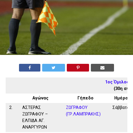
1ος Όμιλος 
(30η αγω
Αγώνας
Γήπεδο
Ημέρα
2.
ΑΣΤΕΡΑΣ
ΖΩΓΡΑΦΟΥ
Σάββατο
ΖΩΓΡΑΦΟΥ –
(ΓΡ.ΛΑΜΠΡΑΚΗΣ)
ΕΛΠΙΔΑ ΑΓ.
ΑΝΑΡΓΥΡΩΝ