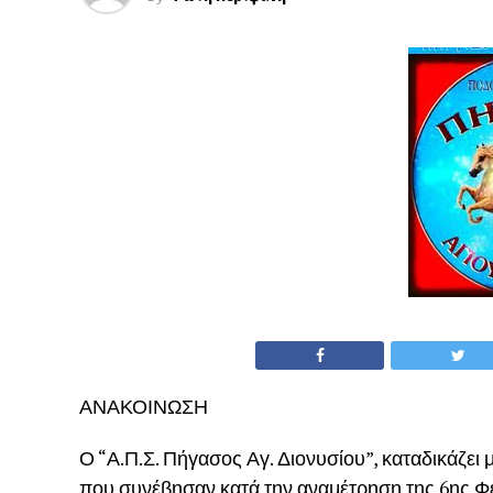
ΑΝΑΚΟΙΝΩΣΗ
Ο “Α.Π.Σ. Πήγασος Αγ. Διονυσίου”, καταδικάζει 
που συνέβησαν κατά την αναμέτρηση της 6ης Φ