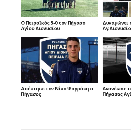
Ο Πειραϊκός 5-0 τον Πήγασο
Δυναμώνει 
Αγίου Διονυσίου
Αγ.Διονυσί
Απέκτησε τον Νίκο Ψαρράκη ο
Ανανέωσε τ
Πήγασος
Πήγασος Αγ