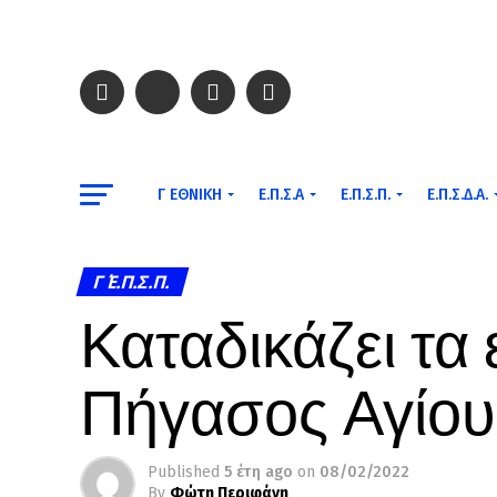
Γ ΕΘΝΙΚΉ
Ε.Π.Σ.Α
Ε.Π.Σ.Π.
Ε.Π.Σ.Δ.Α.
Γ΄ Ε.Π.Σ.Π.
Καταδικάζει τα 
Πήγασος Αγίου
Published
5 έτη ago
on
08/02/2022
By
Φώτη Περιφάνη