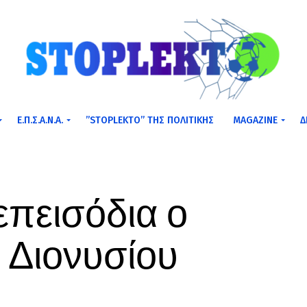
Ε.Π.Σ.Α.Ν.Α.
”STOPLEKTO” ΤΗΣ ΠΟΛΙΤΙΚΗΣ
MAGAZINE
Δ
επεισόδια ο
 Διονυσίου