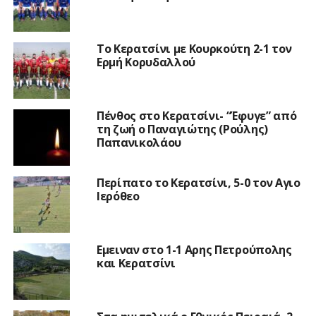
Το Κερατσίνι με Κουρκούτη 2-1 τον
Ερμή Κορυδαλλού
Πένθος στο Κερατσίνι- “Έφυγε” από
τη ζωή ο Παναγιώτης (Ρούλης)
Παπανικολάου
Περίπατο το Κερατσίνι, 5-0 τον Αγιο
Ιερόθεο
Εμειναν στο 1-1 Αρης Πετρούπολης
και Κερατσίνι