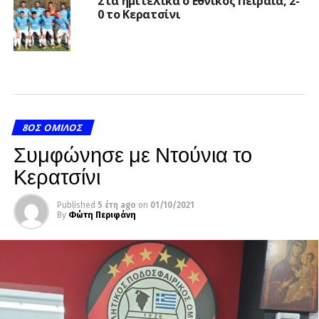
Στα ημιτελικά ο Εθνικός Πειραιά, 2-
0 το Κερατσίνι
8ΟΣ ΌΜΙΛΟΣ
Συμφώνησε με Ντούνια το
Κερατσίνι
Published
5 έτη ago
on
01/10/2021
By
Φώτη Περιφάνη