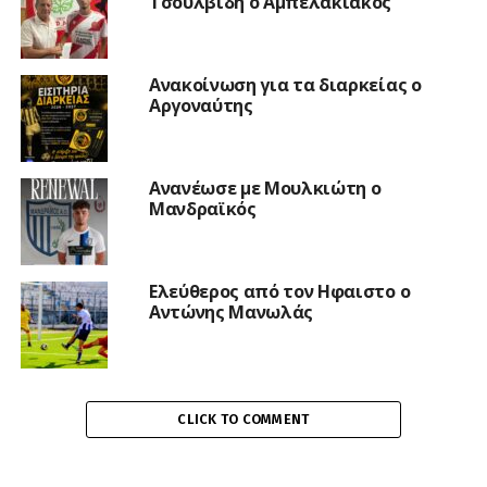
Τσουλβίδη ο Αμπελακιακός
Ανακοίνωση για τα διαρκείας ο
Αργοναύτης
Ανανέωσε με Μουλκιώτη ο
Μανδραϊκός
Ελεύθερος από τον Ηφαιστο ο
Αντώνης Μανωλάς
CLICK TO COMMENT