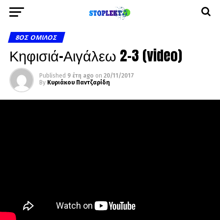
8ΟΣ ΌΜΙΛΟΣ
Κηφισιά-Αιγάλεω 2-3 (video)
Published
9 έτη ago
on
20/11/2017
By
Κυριάκου Παντζαρίδη