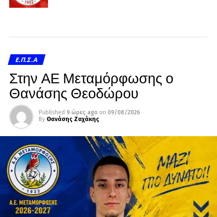
Ε.Π.Σ.Α
Στην ΑΕ Μεταμόρφωσης ο
Θανάσης Θεοδώρου
Published
9 ώρες ago
on
09/08/2026
By
Θανάσης Ζαχάκης