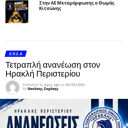
Στην ΑΕ Μεταμόρφωσης ο Θωμάς
Κιτσώνης
Ε.Π.Σ.Α
Τετραπλή ανανέωση στον
Ηρακλή Περιστερίου
Published
14 ώρες ago
on
09/08/2026
By
Θανάσης Ζαχάκης