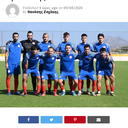
Published
9 ώρες ago
on
09/08/2026
By
Θανάσης Ζαχάκης