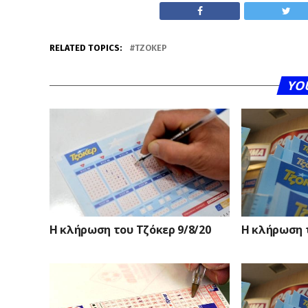
RELATED TOPICS:
ΤΖΌΚΕΡ
YO
Η κλήρωση του Τζόκερ 9/8/20
Η κλήρωση 