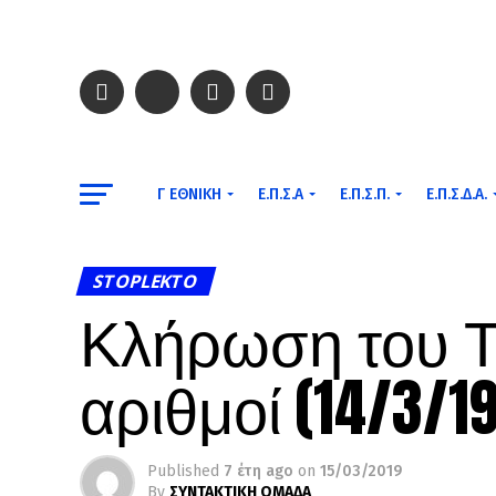
Γ ΕΘΝΙΚΉ
Ε.Π.Σ.Α
Ε.Π.Σ.Π.
Ε.Π.Σ.Δ.Α.
STOPLEKTO
Κλήρωση του Τζ
αριθμοί (14/3/19
Published
7 έτη ago
on
15/03/2019
By
ΣΥΝΤΑΚΤΙΚΗ ΟΜΑΔΑ