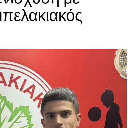
μπελακιακός