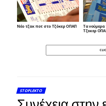
Νέο τζακ ποτ στο Τζόκερ ΟΠΑΠ
Τα νούμερα
Τζοκερ ΟΠΑ
CLI
STOPLEKTO
Συνέχεια στην 