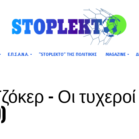
Ε.Π.Σ.Α.Ν.Α.
”STOPLEKTO” ΤΗΣ ΠΟΛΙΤΙΚΗΣ
MAGAZINE
Δ
όκερ – Οι τυχεροί
)