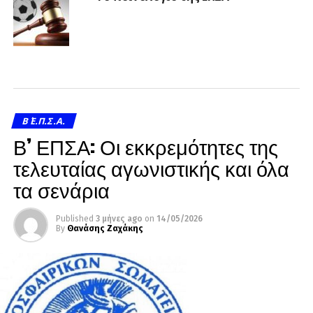
Β΄ Ε.Π.Σ.Α.
Β’ ΕΠΣΑ: Οι εκκρεμότητες της
τελευταίας αγωνιστικής και όλα
τα σενάρια
Published
3 μήνες ago
on
14/05/2026
By
Θανάσης Ζαχάκης