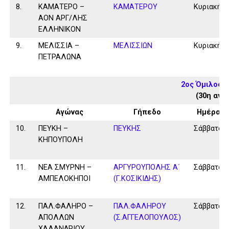
8.
ΚΑΜΑΤΕΡΟ –
ΚΑΜΑΤΕΡΟΥ
Κυριακή
ΑΟΝ ΑΡΓ/ΛΗΣ
ΕΛΛΗΝΙΚΟΝ
9.
ΜΕΛΙΣΣΙΑ –
ΜΕΛΙΣΣΙΩΝ
Κυριακή
ΠΕΤΡΑΛΩΝΑ
2ος Όμιλος 
(30η αγω
Αγώνας
Γήπεδο
Ημέρα
10.
ΠΕΥΚΗ –
ΠΕΥΚΗΣ
Σάββατο
ΚΗΠΟΥΠΟΛΗ
11.
ΝΕΑ ΣΜΥΡΝΗ –
ΑΡΓΥΡΟΥΠΟΛΗΣ Α΄
Σάββατο
ΑΜΠΕΛΟΚΗΠΟΙ
(Γ.ΚΟΣΙΚΙΔΗΣ)
12.
ΠΑΛ.ΦΑΛΗΡΟ –
ΠΑΛ.ΦΑΛΗΡΟΥ
Σάββατο
ΑΠΟΛΛΩΝ
(Σ.ΑΓΓΕΛΟΠΟΥΛΟΣ)
ΧΑΛΑΝΔΡΙΟΥ