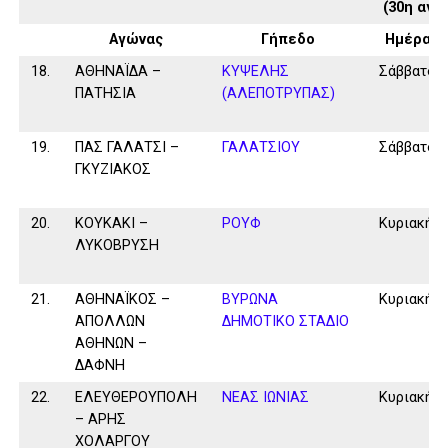
(30η αγω
Αγώνας
Γήπεδο
Ημέρα
18.
ΑΘΗΝΑΪΔΑ –
ΚΥΨΕΛΗΣ
Σάββατο
ΠΑΤΗΣΙΑ
(ΑΛΕΠΟΤΡΥΠΑΣ)
19.
ΠΑΣ ΓΑΛΑΤΣΙ –
ΓΑΛΑΤΣΙΟΥ
Σάββατο
ΓΚΥΖΙΑΚΟΣ
20.
ΚΟΥΚΑΚΙ –
ΡΟΥΦ
Κυριακή
ΛΥΚΟΒΡΥΣΗ
21.
ΑΘΗΝΑΪΚΟΣ –
ΒΥΡΩΝΑ
Κυριακή
ΑΠΟΛΛΩΝ
ΔΗΜΟΤΙΚΟ ΣΤΑΔΙΟ
ΑΘΗΝΩΝ –
ΔΑΦΝΗ
22.
ΕΛΕΥΘΕΡΟΥΠΟΛΗ
ΝΕΑΣ ΙΩΝΙΑΣ
Κυριακή
– ΑΡΗΣ
ΧΟΛΑΡΓΟΥ