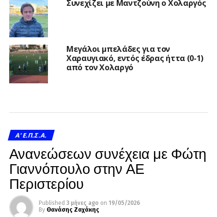
Συνεχίζει με Μαντζούνη ο Χολαργός
Μεγάλοι μπελάδες για τον
Χαραυγιακό, εντός έδρας ήττα (0-1)
από τον Χολαργό
A' Ε.Π.Σ.Α.
Ανανεώσεων συνέχεια με Φώτη
Γιαννόπουλο στην ΑΕ
Περιστερίου
Published
3 μήνες ago
on
19/05/2026
By
Θανάσης Ζαχάκης