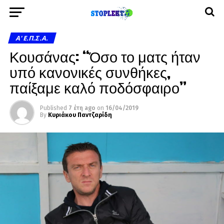
A' Ε.Π.Σ.Α.
Κουσάνας: “Όσο το ματς ήταν
υπό κανονικές συνθήκες,
παίξαμε καλό ποδόσφαιρο”
Published
7 έτη ago
on
16/04/2019
By
Κυριάκου Παντζαρίδη