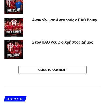
Ανακοίνωσε 4 νεαρούς ο ΠΑΟ Ρουφ
Στον ΠΑΟ Ρουφ ο Χρήστος Δήμος
CLICK TO COMMENT
A' Ε.Π.Σ.Α.