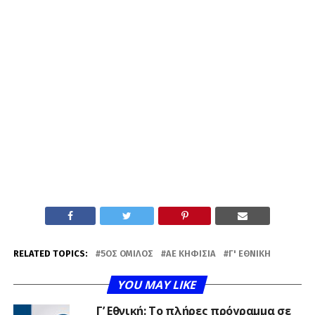
RELATED TOPICS:
5ΟΣ ΌΜΙΛΟΣ
ΑΕ ΚΗΦΙΣΙΆ
Γ' ΕΘΝΙΚΉ
YOU MAY LIKE
Γ’ Εθνική: Το πλήρες πρόγραμμα σε