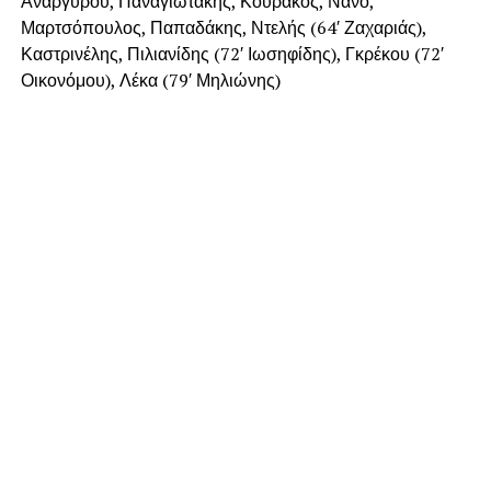
Αναργύρου, Παναγιωτάκης, Κουράκος, Νάνο,
Μαρτσόπουλος, Παπαδάκης, Ντελής (64′ Ζαχαριάς),
Καστρινέλης, Πιλιανίδης (72′ Ιωσηφίδης), Γκρέκου (72′
Οικονόμου), Λέκα (79′ Μηλιώνης)