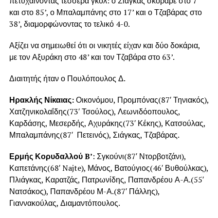
πετυχαίνοντας τέσσερα γκολ: ο Σιάγκας σκόραρε στο 7’
και στο 85’, ο Μπαλαμπάνης στο 17’ και ο Τζαβάρας στο
38’, διαμορφώνοντας το τελικό 4-0.
Αξίζει να σημειωθεί ότι οι νικητές είχαν και δύο δοκάρια,
με τον Αξυράκη στο 48’ και τον Τζαβάρα στο 63’.
Διαιτητής ήταν ο Πουλόπουλος Δ.
Ηρακλής Νίκαιας:
Οικονόμου, Προμπόνας(87′ Τηνιακός),
Χατζηνικολαΐδης(73′ Τσούλος), Λεωνιδόοπουλος,
Καρδάσης, Μεσερδής, Αχυράκης(73′ Κέκης), Κατσούλας,
Μπαλαμπάνης(87′ Πετεινός), Σιάγκας, Τζαβάρας.
Ερμής Κορυδαλλού B’
: Σγκούνι(87′ Ντορβοτζάνι),
Καπετάνης(68′ Najte), Μάνος, Βατούγιος(46′ Βυθούλκας),
Πλιάγκας, Καρατζάς, Πατρωνίδης, Παπανδρέου Α-Α.(55′
Νατσάκος), Παπανδρέου Μ-Α.(87′ Πάλλης),
Γιαννακούλας, Διαμαντόπουλος.