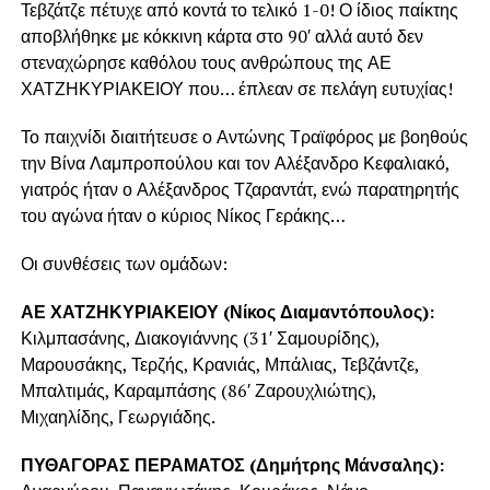
Τεβζάτζε πέτυχε από κοντά το τελικό 1-0! Ο ίδιος παίκτης
αποβλήθηκε με κόκκινη κάρτα στο 90′ αλλά αυτό δεν
στεναχώρησε καθόλου τους ανθρώπους της ΑΕ
ΧΑΤΖΗΚΥΡΙΑΚΕΙΟΥ που… έπλεαν σε πελάγη ευτυχίας!
Το παιχνίδι διαιτήτευσε ο Αντώνης Τραϊφόρος με βοηθούς
την Βίνα Λαμπροπούλου και τον Αλέξανδρο Κεφαλιακό,
γιατρός ήταν ο Αλέξανδρος Τζαραντάτ, ενώ παρατηρητής
του αγώνα ήταν ο κύριος Νίκος Γεράκης…
Οι συνθέσεις των ομάδων:
ΑΕ ΧΑΤΖΗΚΥΡΙΑΚΕΙΟΥ (Νίκος Διαμαντόπουλος):
Κιλμπασάνης, Διακογιάννης (31′ Σαμουρίδης),
Μαρουσάκης, Τερζής, Κρανιάς, Μπάλιας, Τεβζάντζε,
Μπαλτιμάς, Καραμπάσης (86′ Ζαρουχλιώτης),
Μιχαηλίδης, Γεωργιάδης.
ΠΥΘΑΓΟΡΑΣ ΠΕΡΑΜΑΤΟΣ (Δημήτρης Μάνσαλης):