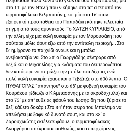
Πλησίασαν πολύ κοντά στο γκολ σε δύο περιπτώσεις, μία
στο 11′ με τον Ντελή που νικήθηκε στο τετ α τετ από τον
τερματοφύλακα Κιλμπασάνη, και μία στο 16′ όταν
εξαιρετική προσπάθεια του Παπαδάκη κόπηκε τελευταία
στιγμή από τους αμυντικούς. Το ΧΑΤΖΗΚΥΡΙΑΚΕΙΟ, από
την άλλη, είχε μια καλή ευκαιρία με τον Μαρουσάκη που
σούταρε μόλις άουτ έξω από την αντίπαλη περιοχή… Στο
Β’ ημίχρονο το παιχνίδι άναψε και η μπάλα
ανεβοκατέβαινε! Στο 58′ ο Γεωργιάδης σέντραρε από
δεξιά και ο Μιχαηλίδης για κλάσματα του δευτερολέπτου
δεν κατάφερε να σπρώξει την μπάλα στα δίχτυα, ενώ
πολύ καλή ευκαιρία έχασε και ο Τεβζάτζε στο 60ό λεπτό! Ο
ΠΥΘΑΓΟΡΑΣ “απάντησε” στο 68′ με φοβερή ευκαιρία του
Κουράκου (έδιωξε ο Κιλμπασάνης με τα ακροδάχτυλα) και
στο 75′ με απ’ ευθείας φάουλ του Ιωσηφίδη που ξύρισε το
δεξί κάθετο δοκάρι! Στο 84′ ήταν σειρά του Μπαλτιμά να
απειλήσει με ξαφνικό δυνατό σουτ, και στο 88′ ο
Ζαρουχλιώτης εκτέλεσε φάουλ, ο τερματοφύλακας
Αναργύρου απέκρουσε ασθενώς, και ο επερχόμενος