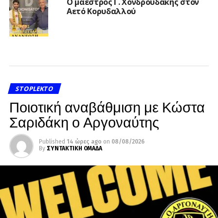
Ο μαέστρος Γ. Χονδρουδάκης στον
Αετό Κορυδαλλού
STOPLEKTO
Ποιοτική αναβάθμιση με Κώστα
Σαριδάκη ο Αργοναύτης
Published
14 ώρες ago
on
08/08/2026
By
ΣΥΝΤΑΚΤΙΚΗ ΟΜΑΔΑ