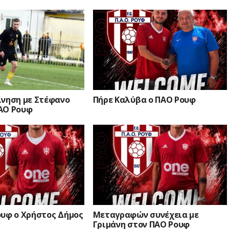
ίνηση με Στέφανο
Πήρε Καλύβα ο ΠΑΟ Ρουφ
ΑΟ Ρουφ
ουφ ο Χρήστος Δήμος
Μεταγραφών συνέχεια με
Γριμάνη στον ΠΑΟ Ρουφ