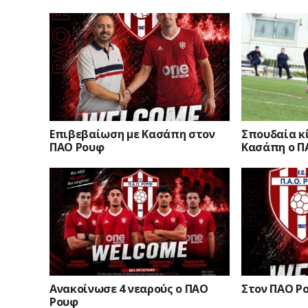
Επιβεβαίωση με Κασάπη στον
Σπουδαία κ
ΠΑΟ Ρουφ
Κασάπη ο Π
Ανακοίνωσε 4 νεαρούς ο ΠΑΟ
Στον ΠΑΟ Ρ
Ρουφ