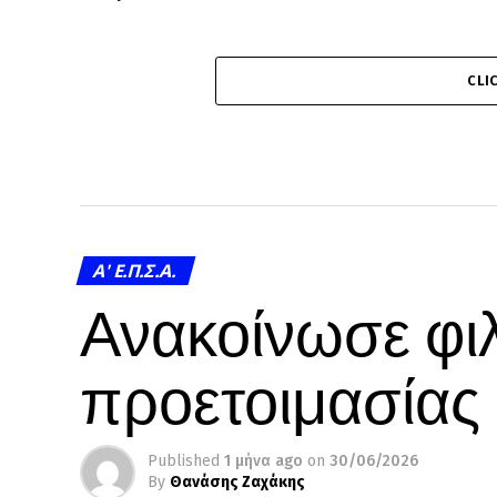
CLI
A' Ε.Π.Σ.Α.
Ανακοίνωσε φιλ
προετοιμασίας
Published
1 μήνα ago
on
30/06/2026
By
Θανάσης Ζαχάκης