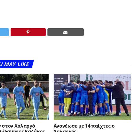
U MAY LIKE
 στον Χολαργό
Ανανέωσε με 14 παίχτες ο
Αλέξανδρος Καζάκος
Χολαργός