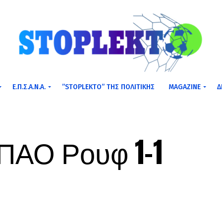
Ε.Π.Σ.Α.Ν.Α.
”STOPLEKTO” ΤΗΣ ΠΟΛΙΤΙΚΗΣ
MAGAZINE
Δ
-ΠΑΟ Ρουφ 1-1