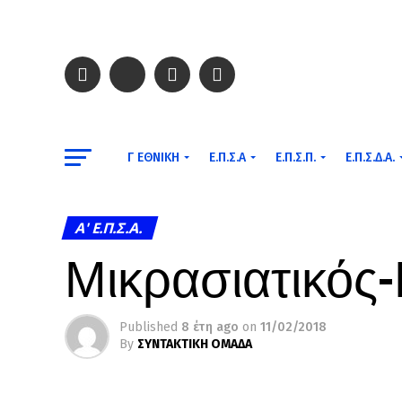
Γ ΕΘΝΙΚΉ
Ε.Π.Σ.Α
Ε.Π.Σ.Π.
Ε.Π.Σ.Δ.Α.
A' Ε.Π.Σ.Α.
Μικρασιατικός
Published
8 έτη ago
on
11/02/2018
By
ΣΥΝΤΑΚΤΙΚΗ ΟΜΑΔΑ