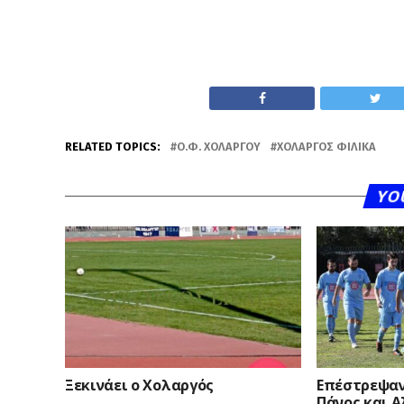
RELATED TOPICS:
Ο.Φ. ΧΟΛΑΡΓΟΎ
ΧΟΛΑΡΓΌΣ ΦΙΛΙΚΆ
YO
Ξεκινάει ο Χολαργός
Επέστρεψαν
Πάνος και 