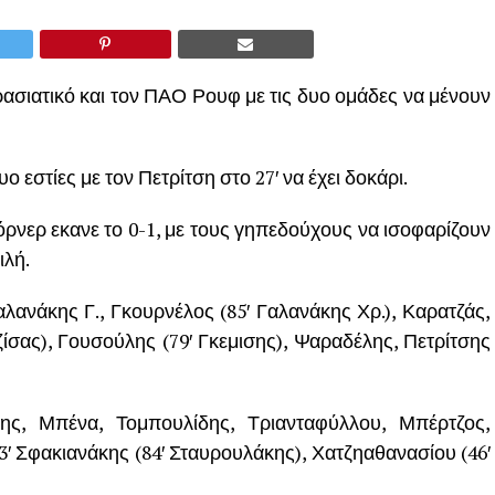
ρασιατικό και τον ΠΑΟ Ρουφ με τις δυο ομάδες να μένουν
υο εστίες με τον Πετρίτση στο 27′ να έχει δοκάρι.
όρνερ εκανε το 0-1, με τους γηπεδούχους να ισοφαρίζουν
ιλή.
λανάκης Γ., Γκουρνέλος (85′ Γαλανάκης Χρ.), Καρατζάς,
ίσας), Γουσούλης (79′ Γκεμισης), Ψαραδέλης, Πετρίτσης
ς, Μπένα, Τομπουλίδης, Τριανταφύλλου, Μπέρτζος,
3′ Σφακιανάκης (84′ Σταυρουλάκης), Χατζηαθανασίου (46′