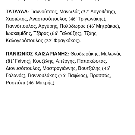
ΤΑΤΑΥΛΑ:
Γιαννούτσος, Μανωλάς (37′ Λογοθέτης),
Χασιώτης, Αναστασόπουλος (46′ Τριγωνάκης),
Γιαννόπουλος, Αργύρης, Πολύδωρας (46′ Μητράκας),
Ιωακειμίδης, Τζάρας (66′ Γαλούζης), Τζάης,
Καλογερόπουλος (32′ Φραγκάκος).
ΠΑΝΙΩΝΙΟΣ ΚΑΙΣΑΡΙΑΝΗΣ:
Θεοδωράκης, Μυλωνάς
(81′ Γκίνης), Κουζέλης, Απέργης, Παπακώστας,
Διονυσόπουλος, Μαστρογιάννης, Βουτζαλής (46′
Γαλανός), Γιαννουλάκης (75′ Παφλιάς), Πρασσάς,
Ροσπόπι (46′ Μακρής).