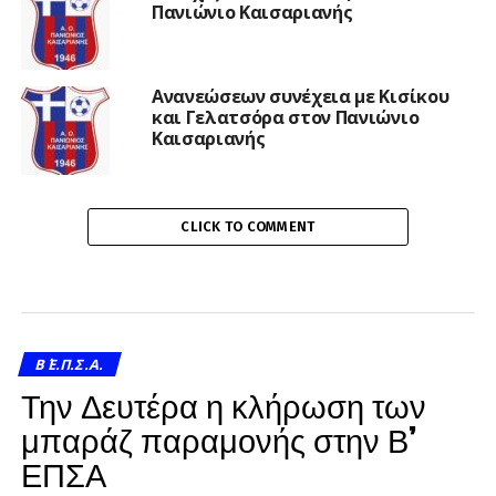
Πανιώνιο Καισαριανής
Ανανεώσεων συνέχεια με Κισίκου
και Γελατσόρα στον Πανιώνιο
Καισαριανής
CLICK TO COMMENT
Β΄ Ε.Π.Σ.Α.
Την Δευτέρα η κλήρωση των
μπαράζ παραμονής στην Β’
ΕΠΣΑ