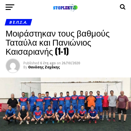
Β΄ Ε.Π.Σ.Α.
Μοιράστηκαν τους βαθμούς
Ταταύλα και Πανιώνιος
Καισαριανής (1-1)
Published
6 έτη ago
on
26/10/2020
By
Θανάσης Ζαχάκης