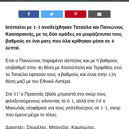
Ισόπαλοι με 1-1 αναδείχθηκαν Ταταύλα και Πανιώνιος
Καισαριανής, με τις δύο ομάδες να μοιράζονυται τους
βαθμούς σε ένα ματς που όλα κρίθηκαν μέσα σε 4
λεπτά.
Ετσι ο Πανιώνιος παραμένει αήττητος και με 9 βαθμούς
ισοβαθμεί στην 4η θέση με Αλσούπολη και Τερψιθέα, ενώ
τα Ταταύλα έφτασαν τους 4 βαθμούς και είναι στην 12η
θέση μαζί με τον Εθνικό Αστέρα.
Στο 31′ ο Πρασσάς έβαλε μπροστά στο σκορ τους
φιλοξενούμενους κάνοντας το 0-1, αλλά στο 34′ ο
Μανωλάς ισοφάρισε για τους γηπεδούχους σε 1-1, σκορ
που έμεινε μέχρι το τέλος.
Διαιτητές: Σπυρέλης, Μπόντζος, Καμπιώτης.