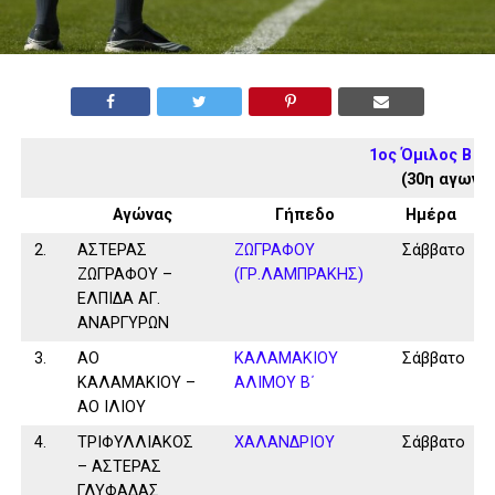
1ος Όμιλος Β Κ
(30η αγωνισ
Αγώνας
Γήπεδο
Ημέρα
2.
ΑΣΤΕΡΑΣ
ΖΩΓΡΑΦΟΥ
Σάββατο
ΖΩΓΡΑΦΟΥ –
(ΓΡ.ΛΑΜΠΡΑΚΗΣ)
ΕΛΠΙΔΑ ΑΓ.
ΑΝΑΡΓΥΡΩΝ
3.
ΑΟ
ΚΑΛΑΜAKIOY
Σάββατο
ΚΑΛΑΜΑΚΙΟΥ –
ΑΛΙΜΟΥ Β΄
ΑΟ ΙΛΙΟΥ
4.
ΤΡΙΦΥΛΛΙΑΚΟΣ
ΧΑΛΑΝΔΡΙΟΥ
Σάββατο
– ΑΣΤΕΡΑΣ
ΓΛΥΦΑΔΑΣ