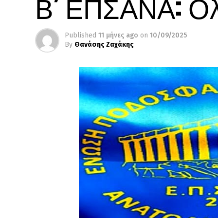
Β’ ΕΠΣΑΝΑ: Ο
Published
11 μήνες ago
on
10/09/2025
By
Θανάσης Ζαχάκης