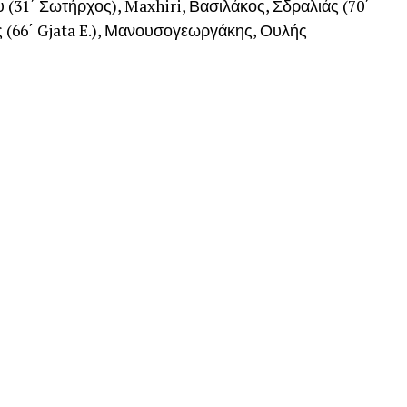
υ (31΄ Σωτήρχος), Maxhiri, Βασιλάκος, Σδραλιάς (70΄
ς (66΄ Gjata E.), Μανουσογεωργάκης, Ουλής