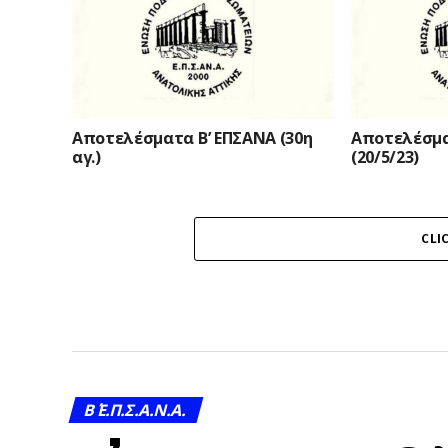
Αποτελέσματα Β’ ΕΠΣΑΝΑ (30η
Αποτελέσμα
αγ.)
(20/5/23)
CLI
Β΄ Ε.Π.Σ.Α.Ν.Α.