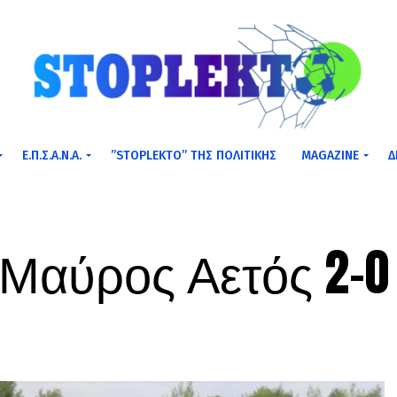
Ε.Π.Σ.Α.Ν.Α.
”STOPLEKTO” ΤΗΣ ΠΟΛΙΤΙΚΗΣ
MAGAZINE
Δ
 Μαύρος Αετός 2-0