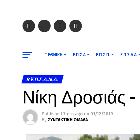
Γ ΕΘΝΙΚΉ
Ε.Π.Σ.Α
Ε.Π.Σ.Π.
Ε.Π.Σ.Δ.Α.
Β΄ Ε.Π.Σ.Α.Ν.Α.
Νίκη Δροσιάς –
Published
7 έτη ago
on
01/12/2019
By
ΣΥΝΤΑΚΤΙΚΗ ΟΜΑΔΑ