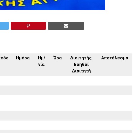
πεδο
Ημέρα
Ημ/
Ώρα
Διαιτητής,
Αποτέλεσμα
νία
Βοηθοί
Διαιτητή