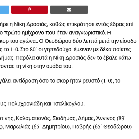
ήρε η Νίκη Δροσιάς, καθώς επικράτησε εντός έδρας επί
ρο πρώτο ημίχρονο που ήταν αναγνωριστικό. Η
κορ του αγώνα.. Ο Θεοδώρου δύο λεπτά μετά την είσοδο
ς το 1-0. Στο 80΄ οι γηπεδούχοι έμειναν με δέκα παίκτες
Δήμας. Παρόλα αυτά η Νίκη Δροσιάς δεν το έβαλε κάτω
νοντας τη νίκη στην ομάδα του.
άλει αντίδραση όσο το σκορ ήταν ρευστό (1-0), το
υς Πολυχρονιάδη και Τσαλίκογλου.
νης, Καλαματιανός, Σιαδήμας, Δήμας, Άννινος (89΄
, Μαρωλιάς (65΄ Δημητρίου), Γιαβρής (65΄ Θεοδώρου)